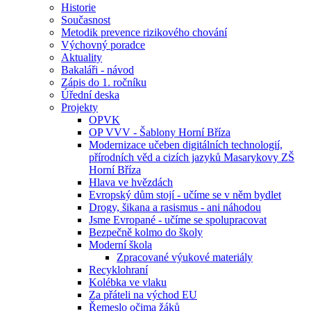
Historie
Současnost
Metodik prevence rizikového chování
Výchovný poradce
Aktuality
Bakaláři - návod
Zápis do 1. ročníku
Úřední deska
Projekty
OPVK
OP VVV - Šablony Horní Bříza
Modernizace učeben digitálních technologií,
přírodních věd a cizích jazyků Masarykovy ZŠ
Horní Bříza
Hlava ve hvězdách
Evropský dům stojí - učíme se v něm bydlet
Drogy, šikana a rasismus - ani náhodou
Jsme Evropané - učíme se spolupracovat
Bezpečně kolmo do školy
Moderní škola
Zpracované výukové materiály
Recyklohraní
Kolébka ve vlaku
Za přáteli na východ EU
Řemeslo očima žáků