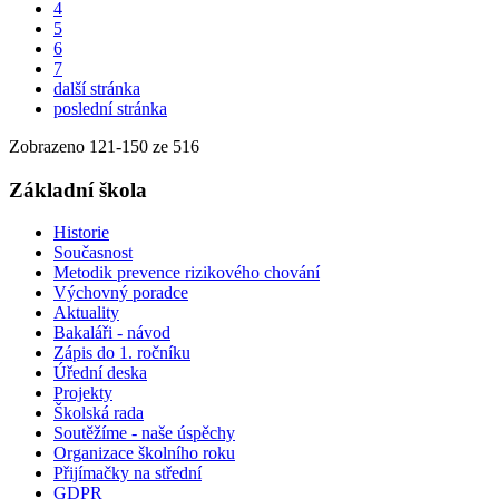
4
5
6
7
další stránka
poslední stránka
Zobrazeno
121
-
150
ze 516
Základní škola
Historie
Současnost
Metodik prevence rizikového chování
Výchovný poradce
Aktuality
Bakaláři - návod
Zápis do 1. ročníku
Úřední deska
Projekty
Školská rada
Soutěžíme - naše úspěchy
Organizace školního roku
Přijímačky na střední
GDPR