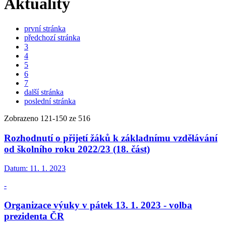
Aktuality
první stránka
předchozí stránka
3
4
5
6
7
další stránka
poslední stránka
Zobrazeno
121
-
150
ze 516
Rozhodnutí o přijetí žáků k základnímu vzdělávání
od školního roku 2022/23 (18. část)
Datum:
11. 1. 2023
-
Organizace výuky v pátek 13. 1. 2023 - volba
prezidenta ČR