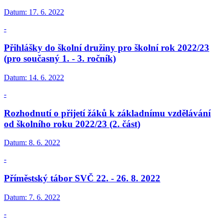
Datum:
17. 6. 2022
-
Přihlášky do školní družiny pro školní rok 2022/23
(pro současný 1. - 3. ročník)
Datum:
14. 6. 2022
-
Rozhodnutí o přijetí žáků k základnímu vzdělávání
od školního roku 2022/23 (2. část)
Datum:
8. 6. 2022
-
Příměstský tábor SVČ 22. - 26. 8. 2022
Datum:
7. 6. 2022
-