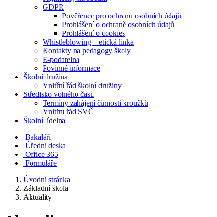
GDPR
Pověřenec pro ochranu osobních údajů
Prohlášení o ochraně osobních údajů
Prohlášení o cookies
Whistleblowing – etická linka
Kontakty na pedagogy školy
E-podatelna
Povinné informace
Školní družina
Vnitřní řád školní družiny
Středisko volného času
Termíny zahájení činnosti kroužků
Vnitřní řád SVČ
Školní jídelna
Bakaláři
Úřední deska
Office 365
Formuláře
Úvodní stránka
Základní škola
Aktuality