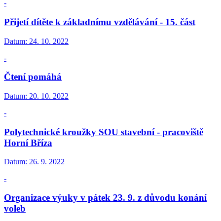
-
Přijetí dítěte k základnímu vzdělávání - 15. část
Datum:
24. 10. 2022
-
Čtení pomáhá
Datum:
20. 10. 2022
-
Polytechnické kroužky SOU stavební - pracoviště
Horní Bříza
Datum:
26. 9. 2022
-
Organizace výuky v pátek 23. 9. z důvodu konání
voleb