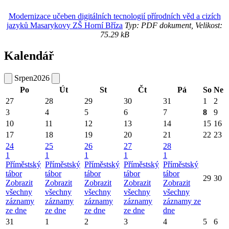
Modernizace učeben digitálních tecnologií přírodních věd a cizích
jazyků Masarykovy ZŠ Horní Bříza
Typ: PDF dokument, Velikost:
75.29 kB
Kalendář
Srpen
2026
Po
Út
St
Čt
Pá
So
Ne
27
28
29
30
31
1
2
3
4
5
6
7
8
9
10
11
12
13
14
15
16
17
18
19
20
21
22
23
24
25
26
27
28
1
1
1
1
1
Příměstský
Příměstský
Příměstský
Příměstský
Příměstský
tábor
tábor
tábor
tábor
tábor
29
30
Zobrazit
Zobrazit
Zobrazit
Zobrazit
Zobrazit
všechny
všechny
všechny
všechny
všechny
záznamy
záznamy
záznamy
záznamy
záznamy ze
ze dne
ze dne
ze dne
ze dne
dne
31
1
2
3
4
5
6