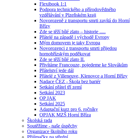
Flexibook 1:1
Podpora technického a přírodovědného
vzdělávání v Plzeňském kraji
Novorozeně z transportu smrti zavítá do Horní
Břízy
Zde se těží bílé zlato – historie .....
Přátelé na západě i východě Evropy
Mým domovem je taky Evropa
Novorozenci z transportu smrti přijedou
hornobřízským poděkovat
Zde se těží bílé zlato II.
Přivítáme Francouze, pojedeme ke Slovákům
Přátelství jede dál
Přátelé z Villeneuve, Klenovce a Horní Břízy
Nadace ČEZ - Škola bez bariér
Setkání přátel tří zemí
Setkání 2023
OP JAK
Setkání 2025
Adaptační kurz pro 6. ročníky
OPJAK MZŠ Horní Bříza
Školská rada
Soutěžíme - naše úspěchy
Organizace školního roku
Přijímačky na střední