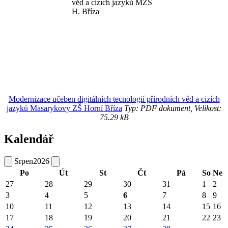
Modernizace učeben digitálních tecnologií přírodních věd a cizích
jazyků Masarykovy ZŠ Horní Bříza
Typ: PDF dokument, Velikost:
75.29 kB
Kalendář
Srpen
2026
Po
Út
St
Čt
Pá
So
Ne
27
28
29
30
31
1
2
3
4
5
6
7
8
9
10
11
12
13
14
15
16
17
18
19
20
21
22
23