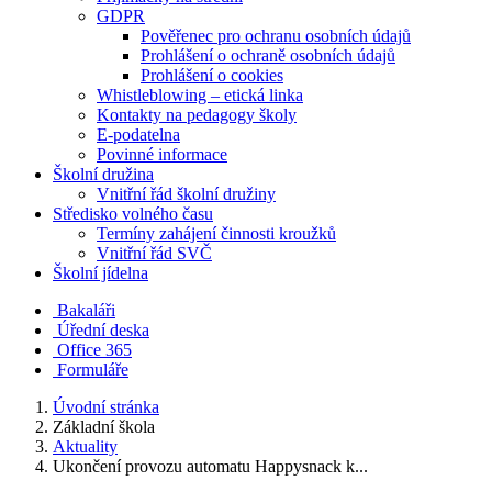
GDPR
Pověřenec pro ochranu osobních údajů
Prohlášení o ochraně osobních údajů
Prohlášení o cookies
Whistleblowing – etická linka
Kontakty na pedagogy školy
E-podatelna
Povinné informace
Školní družina
Vnitřní řád školní družiny
Středisko volného času
Termíny zahájení činnosti kroužků
Vnitřní řád SVČ
Školní jídelna
Bakaláři
Úřední deska
Office 365
Formuláře
Úvodní stránka
Základní škola
Aktuality
Ukončení provozu automatu Happysnack k...