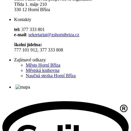
Třída 1. máje 210
330 12 Horní Bříza
Kontakty
tel:
377 333 801
e-mail
:
sekretariat@zshornibriza.cz
školní jídelna:
777 101 912, 377 333 808
Zajímavé odkazy
Město Horní Bříza
Městská knihovna
Naučná stezka Horní Bříza