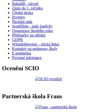
Bakaláři - návod
Zápis do 1. ročníku
Úřední deska
Projekty
Školská rada
Soutěžíme - naše úspěchy
Organizace školního roku
Přijímačky na střední
GDPR
Whistleblowing – etická linka
Kontakty na pedagogy školy
E-podatelna
Povinné informace
Ocenění SCIO
Partnerská škola Fraus