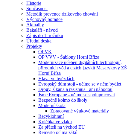
Historie
Současnost
Metodik prevence rizikového chování
Výchovný poradce
Aktuality
Bakaláři - návod
Zápis do 1. ročníku
Úřední deska
Projekty
OPVK
OP VVV - Šablony Horní Bříza
Modernizace učeben digitálních technologií,
přírodních věd a cizích jazyků Masarykovy ZŠ
Horní Bříza
Hlava ve hvězdách
Evropský dům stojí - učíme se v něm bydlet
Drogy, šikana a rasismus - ani náhodou
Jsme Evropané - učíme se spolupracovat
Bezpečně kolmo do školy
Moderní škola
Zpracované výukové materiály
Recyklohraní
Kolébka ve vlaku
Za přáteli na východ EU
Řemeslo očima žáků