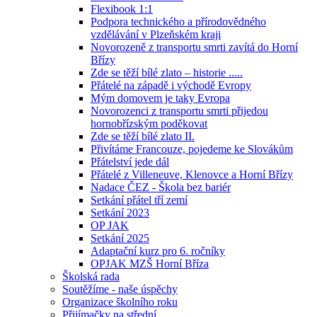
Flexibook 1:1
Podpora technického a přírodovědného
vzdělávání v Plzeňském kraji
Novorozeně z transportu smrti zavítá do Horní
Břízy
Zde se těží bílé zlato – historie .....
Přátelé na západě i východě Evropy
Mým domovem je taky Evropa
Novorozenci z transportu smrti přijedou
hornobřízským poděkovat
Zde se těží bílé zlato II.
Přivítáme Francouze, pojedeme ke Slovákům
Přátelství jede dál
Přátelé z Villeneuve, Klenovce a Horní Břízy
Nadace ČEZ - Škola bez bariér
Setkání přátel tří zemí
Setkání 2023
OP JAK
Setkání 2025
Adaptační kurz pro 6. ročníky
OPJAK MZŠ Horní Bříza
Školská rada
Soutěžíme - naše úspěchy
Organizace školního roku
Přijímačky na střední