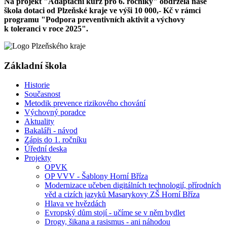
Na projekt "Adaptační kurz pro 6. ročníky" obdržela naše
škola dotaci od Plzeňské kraje ve výši 10 000,- Kč v rámci
programu "Podpora preventivních aktivit a výchovy
k toleranci v roce 2025".
Základní škola
Historie
Současnost
Metodik prevence rizikového chování
Výchovný poradce
Aktuality
Bakaláři - návod
Zápis do 1. ročníku
Úřední deska
Projekty
OPVK
OP VVV - Šablony Horní Bříza
Modernizace učeben digitálních technologií, přírodních
věd a cizích jazyků Masarykovy ZŠ Horní Bříza
Hlava ve hvězdách
Evropský dům stojí - učíme se v něm bydlet
Drogy, šikana a rasismus - ani náhodou