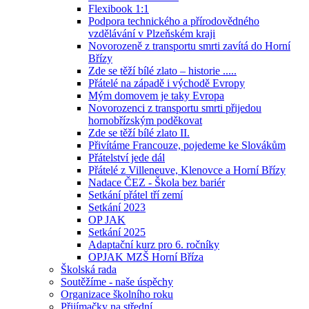
Flexibook 1:1
Podpora technického a přírodovědného
vzdělávání v Plzeňském kraji
Novorozeně z transportu smrti zavítá do Horní
Břízy
Zde se těží bílé zlato – historie .....
Přátelé na západě i východě Evropy
Mým domovem je taky Evropa
Novorozenci z transportu smrti přijedou
hornobřízským poděkovat
Zde se těží bílé zlato II.
Přivítáme Francouze, pojedeme ke Slovákům
Přátelství jede dál
Přátelé z Villeneuve, Klenovce a Horní Břízy
Nadace ČEZ - Škola bez bariér
Setkání přátel tří zemí
Setkání 2023
OP JAK
Setkání 2025
Adaptační kurz pro 6. ročníky
OPJAK MZŠ Horní Bříza
Školská rada
Soutěžíme - naše úspěchy
Organizace školního roku
Přijímačky na střední