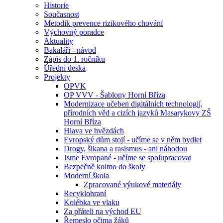
Historie
Současnost
Metodik prevence rizikového chování
Výchovný poradce
Aktuality
Bakaláři - návod
Zápis do 1. ročníku
Úřední deska
Projekty
OPVK
OP VVV - Šablony Horní Bříza
Modernizace učeben digitálních technologií,
přírodních věd a cizích jazyků Masarykovy ZŠ
Horní Bříza
Hlava ve hvězdách
Evropský dům stojí - učíme se v něm bydlet
Drogy, šikana a rasismus - ani náhodou
Jsme Evropané - učíme se spolupracovat
Bezpečně kolmo do školy
Moderní škola
Zpracované výukové materiály
Recyklohraní
Kolébka ve vlaku
Za přáteli na východ EU
Řemeslo očima žáků