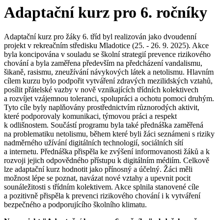
Adaptační kurz pro 6. ročníky
Adaptační kurz pro žáky 6. tříd byl realizován jako dvoudenní
projekt v rekreačním středisku Mladotice (25. - 26. 9. 2025). Akce
byla koncipována v souladu se školní strategií prevence rizikového
chování a byla zaměřena především na předcházení vandalismu,
šikaně, rasismu, zneužívání návykových látek a netolismu. Hlavním
cílem kurzu bylo podpořit vytváření zdravých mezilidských vztahů,
posílit přátelské vazby v nově vznikajících třídních kolektivech
a rozvíjet vzájemnou toleranci, spolupráci a ochotu pomoci druhým.
Tyto cíle byly naplňovány prostřednictvím různorodých aktivit,
které podporovaly komunikaci, týmovou práci a respekt
k odlišnostem. Součástí programu byla také přednáška zaměřená
na problematiku netolismu, během které byli žáci seznámeni s riziky
nadměrného užívání digitálních technologií, sociálních sítí
a internetu. Přednáška přispěla ke zvýšení informovanosti žáků a k
rozvoji jejich odpovědného přístupu k digitálním médiím. Celkově
lze adaptační kurz hodnotit jako přínosný a účelný. Žáci měli
možnost lépe se poznat, navázat nové vztahy a upevnit pocit
sounáležitosti s třídním kolektivem. Akce splnila stanovené cíle
a pozitivně přispěla k prevenci rizikového chování i k vytváření
bezpečného a podporujícího školního klimatu.