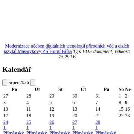
Modernizace učeben digitálních tecnologií přírodních věd a cizích
jazyků Masarykovy ZŠ Horní Bříza
Typ: PDF dokument, Velikost:
75.29 kB
Kalendář
Srpen
2026
Po
Út
St
Čt
Pá
So
Ne
27
28
29
30
31
1
2
3
4
5
6
7
8
9
10
11
12
13
14
15
16
17
18
19
20
21
22
23
24
25
26
27
28
1
1
1
1
1
Příměstský
Příměstský
Příměstský
Příměstský
Příměstský