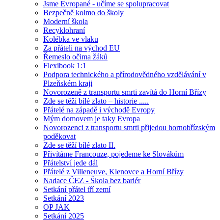
Jsme Evropané - učíme se spolupracovat
Bezpečně kolmo do školy
Moderní škola
Recyklohraní
Kolébka ve vlaku
Za přáteli na východ EU
Řemeslo očima žáků
Flexibook 1:1
Podpora technického a přírodovědného vzdělávání v
Plzeňském kraji
Novorozeně z transportu smrti zavítá do Horní Břízy
Zde se těží bílé zlato – historie .....
Přátelé na západě i východě Evropy
Mým domovem je taky Evropa
Novorozenci z transportu smrti přijedou hornobřízským
poděkovat
Zde se těží bílé zlato II.
Přivítáme Francouze, pojedeme ke Slovákům
Přátelství jede dál
Přátelé z Villeneuve, Klenovce a Horní Břízy
Nadace ČEZ - Škola bez bariér
Setkání přátel tří zemí
Setkání 2023
OP JAK
Setkání 2025