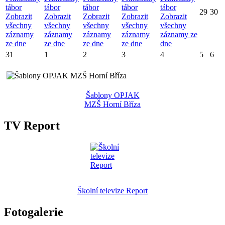
tábor
tábor
tábor
tábor
tábor
29
30
Zobrazit
Zobrazit
Zobrazit
Zobrazit
Zobrazit
všechny
všechny
všechny
všechny
všechny
záznamy
záznamy
záznamy
záznamy
záznamy ze
ze dne
ze dne
ze dne
ze dne
dne
31
1
2
3
4
5
6
Šablony OPJAK
MZŠ Horní Bříza
TV Report
Školní televize Report
Fotogalerie