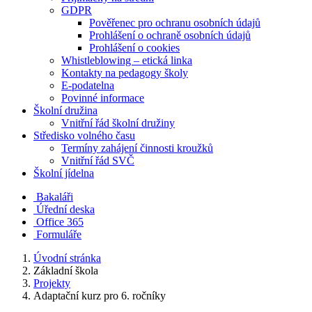
GDPR
Pověřenec pro ochranu osobních údajů
Prohlášení o ochraně osobních údajů
Prohlášení o cookies
Whistleblowing – etická linka
Kontakty na pedagogy školy
E-podatelna
Povinné informace
Školní družina
Vnitřní řád školní družiny
Středisko volného času
Termíny zahájení činnosti kroužků
Vnitřní řád SVČ
Školní jídelna
Bakaláři
Úřední deska
Office 365
Formuláře
Úvodní stránka
Základní škola
Projekty
Adaptační kurz pro 6. ročníky