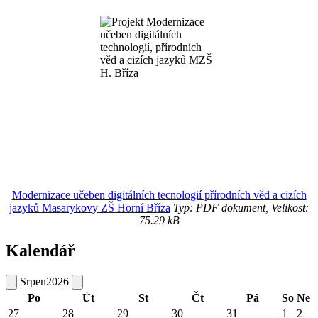
Modernizace učeben digitálních tecnologií přírodních věd a cizích
jazyků Masarykovy ZŠ Horní Bříza
Typ: PDF dokument, Velikost:
75.29 kB
Kalendář
Srpen
2026
Po
Út
St
Čt
Pá
So
Ne
27
28
29
30
31
1
2