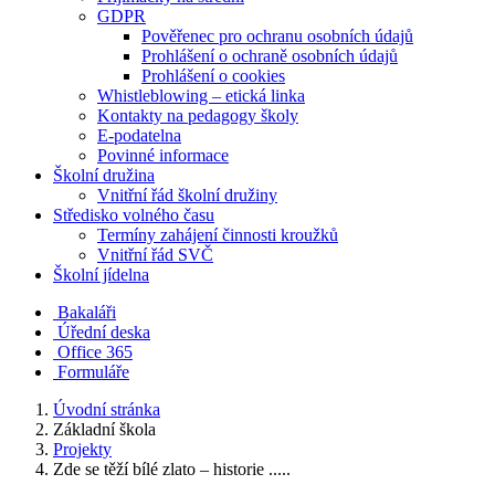
GDPR
Pověřenec pro ochranu osobních údajů
Prohlášení o ochraně osobních údajů
Prohlášení o cookies
Whistleblowing – etická linka
Kontakty na pedagogy školy
E-podatelna
Povinné informace
Školní družina
Vnitřní řád školní družiny
Středisko volného času
Termíny zahájení činnosti kroužků
Vnitřní řád SVČ
Školní jídelna
Bakaláři
Úřední deska
Office 365
Formuláře
Úvodní stránka
Základní škola
Projekty
Zde se těží bílé zlato – historie .....