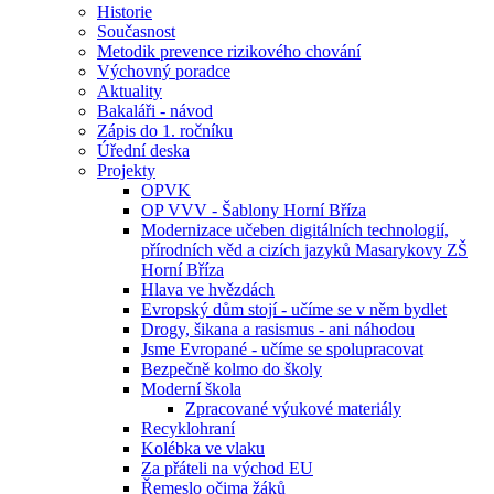
Historie
Současnost
Metodik prevence rizikového chování
Výchovný poradce
Aktuality
Bakaláři - návod
Zápis do 1. ročníku
Úřední deska
Projekty
OPVK
OP VVV - Šablony Horní Bříza
Modernizace učeben digitálních technologií,
přírodních věd a cizích jazyků Masarykovy ZŠ
Horní Bříza
Hlava ve hvězdách
Evropský dům stojí - učíme se v něm bydlet
Drogy, šikana a rasismus - ani náhodou
Jsme Evropané - učíme se spolupracovat
Bezpečně kolmo do školy
Moderní škola
Zpracované výukové materiály
Recyklohraní
Kolébka ve vlaku
Za přáteli na východ EU
Řemeslo očima žáků