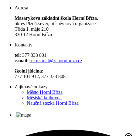
Adresa
Masarykova základní škola Horní Bříza,
okres Plzeň-sever, příspěvková organizace
Třída 1. máje 210
330 12 Horní Bříza
Kontakty
tel:
377 333 801
e-mail
:
sekretariat@zshornibriza.cz
školní jídelna:
777 101 912, 377 333 808
Zajímavé odkazy
Město Horní Bříza
Městská knihovna
Naučná stezka Horní Bříza