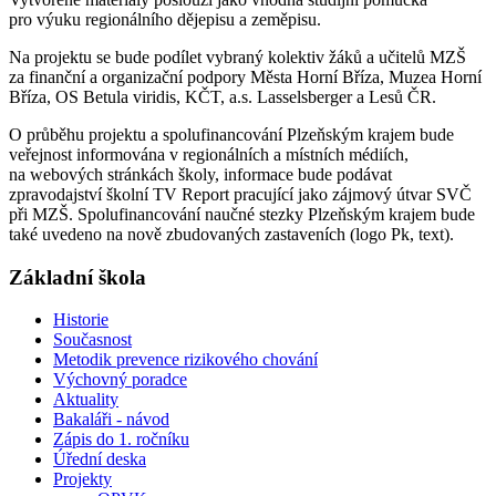
pro výuku regionálního dějepisu a zeměpisu.
Na projektu se bude podílet vybraný kolektiv žáků a učitelů MZŠ
za finanční a organizační podpory Města Horní Bříza, Muzea Horní
Bříza, OS Betula viridis, KČT, a.s. Lasselsberger a Lesů ČR.
O průběhu projektu a spolufinancování Plzeňským krajem bude
veřejnost informována v regionálních a místních médiích,
na webových stránkách školy, informace bude podávat
zpravodajství školní TV Report pracující jako zájmový útvar SVČ
při MZŠ. Spolufinancování naučné stezky Plzeňským krajem bude
také uvedeno na nově zbudovaných zastaveních (logo Pk, text).
Základní škola
Historie
Současnost
Metodik prevence rizikového chování
Výchovný poradce
Aktuality
Bakaláři - návod
Zápis do 1. ročníku
Úřední deska
Projekty