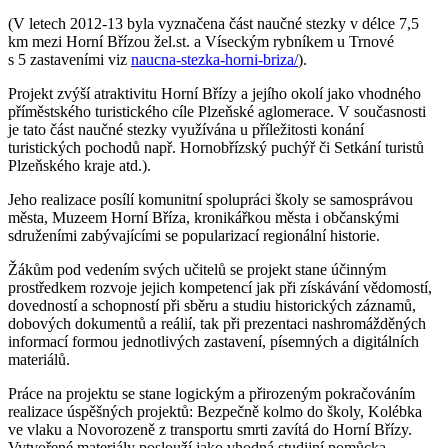
(V letech 2012-13 byla vyznačena část naučné stezky v délce 7,5
km mezi Horní Břízou žel.st. a Víseckým rybníkem u Trnové
s 5 zastaveními viz
naucna-stezka-horni-briza/
).
Projekt zvýší atraktivitu Horní Břízy a jejího okolí jako vhodného
příměstského turistického cíle Plzeňské aglomerace. V současnosti
je tato část naučné stezky využívána u příležitosti konání
turistických pochodů např. Hornobřízský puchýř či Setkání turistů
Plzeňského kraje atd.).
Jeho realizace posílí komunitní spolupráci školy se samosprávou
města, Muzeem Horní Bříza, kronikářkou města i občanskými
sdruženími zabývajícími se popularizací regionální historie.
Žákům pod vedením svých učitelů se projekt stane účinným
prostředkem rozvoje jejich kompetencí jak při získávání vědomostí,
dovedností a schopností při sběru a studiu historických záznamů,
dobových dokumentů a reálií, tak při prezentaci nashromážděných
informací formou jednotlivých zastavení, písemných a digitálních
materiálů.
Práce na projektu se stane logickým a přirozeným pokračováním
realizace úspěšných projektů: Bezpečně kolmo do školy, Kolébka
ve vlaku a Novorozeně z transportu smrti zavítá do Horní Břízy.
Vytvořené materiály poslouží jako vhodná studijní pomůcka