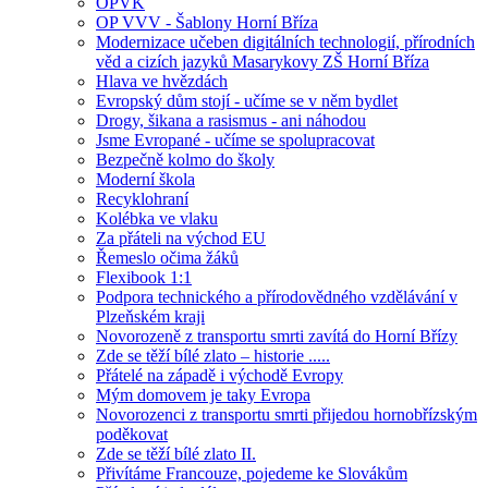
OPVK
OP VVV - Šablony Horní Bříza
Modernizace učeben digitálních technologií, přírodních
věd a cizích jazyků Masarykovy ZŠ Horní Bříza
Hlava ve hvězdách
Evropský dům stojí - učíme se v něm bydlet
Drogy, šikana a rasismus - ani náhodou
Jsme Evropané - učíme se spolupracovat
Bezpečně kolmo do školy
Moderní škola
Recyklohraní
Kolébka ve vlaku
Za přáteli na východ EU
Řemeslo očima žáků
Flexibook 1:1
Podpora technického a přírodovědného vzdělávání v
Plzeňském kraji
Novorozeně z transportu smrti zavítá do Horní Břízy
Zde se těží bílé zlato – historie .....
Přátelé na západě i východě Evropy
Mým domovem je taky Evropa
Novorozenci z transportu smrti přijedou hornobřízským
poděkovat
Zde se těží bílé zlato II.
Přivítáme Francouze, pojedeme ke Slovákům