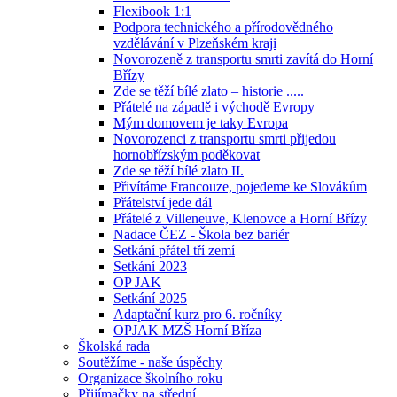
Flexibook 1:1
Podpora technického a přírodovědného
vzdělávání v Plzeňském kraji
Novorozeně z transportu smrti zavítá do Horní
Břízy
Zde se těží bílé zlato – historie .....
Přátelé na západě i východě Evropy
Mým domovem je taky Evropa
Novorozenci z transportu smrti přijedou
hornobřízským poděkovat
Zde se těží bílé zlato II.
Přivítáme Francouze, pojedeme ke Slovákům
Přátelství jede dál
Přátelé z Villeneuve, Klenovce a Horní Břízy
Nadace ČEZ - Škola bez bariér
Setkání přátel tří zemí
Setkání 2023
OP JAK
Setkání 2025
Adaptační kurz pro 6. ročníky
OPJAK MZŠ Horní Bříza
Školská rada
Soutěžíme - naše úspěchy
Organizace školního roku
Přijímačky na střední