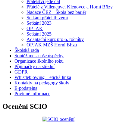
Přátelství jede dál
Přátelé z Villeneuve, Klenovce a Horní Břízy
Nadace ČEZ - Škola bez bariér
Setkání přátel tří zemí
Setkání 2023
OP JAK
Setkání 2025
Adaptační kurz pro 6. ročníky
OPJAK MZŠ Horní Bříza
Školská rada
Soutěžíme - naše úspěchy
Organizace školního roku
Přijímačky na střední
GDPR
Whistleblowing – etická linka
Kontakty na pedagogy školy
E-podatelna
Povinné informace
Ocenění SCIO