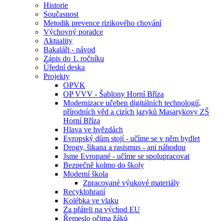
Historie
Současnost
Metodik prevence rizikového chování
Výchovný poradce
Aktuality
Bakaláři - návod
Zápis do 1. ročníku
Úřední deska
Projekty
OPVK
OP VVV - Šablony Horní Bříza
Modernizace učeben digitálních technologií,
přírodních věd a cizích jazyků Masarykovy ZŠ
Horní Bříza
Hlava ve hvězdách
Evropský dům stojí - učíme se v něm bydlet
Drogy, šikana a rasismus - ani náhodou
Jsme Evropané - učíme se spolupracovat
Bezpečně kolmo do školy
Moderní škola
Zpracované výukové materiály
Recyklohraní
Kolébka ve vlaku
Za přáteli na východ EU
Řemeslo očima žáků