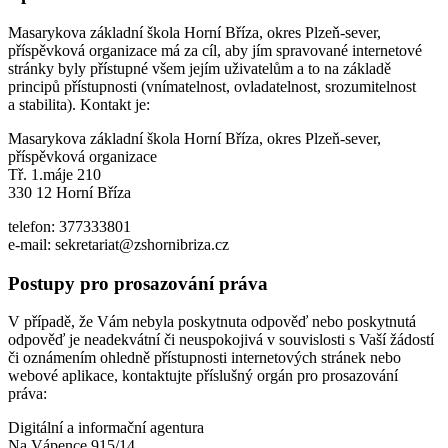
Masarykova základní škola Horní Bříza, okres Plzeň-sever,
příspěvková organizace má za cíl, aby jím spravované internetové
stránky byly přístupné všem jejím uživatelům a to na základě
principů přístupnosti (vnímatelnost, ovladatelnost, srozumitelnost
a stabilita). Kontakt je:
Masarykova základní škola Horní Bříza, okres Plzeň-sever,
příspěvková organizace
Tř. 1.máje 210
330 12 Horní Bříza
telefon: 377333801
e-mail: sekretariat@zshornibriza.cz
Postupy pro prosazování práva
V případě, že Vám nebyla poskytnuta odpověď nebo poskytnutá
odpověď je neadekvátní či neuspokojivá v souvislosti s Vaší žádostí
či oznámením ohledně přístupnosti internetových stránek nebo
webové aplikace, kontaktujte příslušný orgán pro prosazování
práva:
Digitální a informační agentura
Na Vápence 915/14