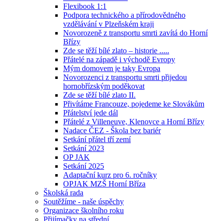
Flexibook 1:1
Podpora technického a přírodovědného
vzdělávání v Plzeňském kraji
Novorozeně z transportu smrti zavítá do Horní
Břízy
Zde se těží bílé zlato – historie .....
Přátelé na západě i východě Evropy
Mým domovem je taky Evropa
Novorozenci z transportu smrti přijedou
hornobřízským poděkovat
Zde se těží bílé zlato II.
Přivítáme Francouze, pojedeme ke Slovákům
Přátelství jede dál
Přátelé z Villeneuve, Klenovce a Horní Břízy
Nadace ČEZ - Škola bez bariér
Setkání přátel tří zemí
Setkání 2023
OP JAK
Setkání 2025
Adaptační kurz pro 6. ročníky
OPJAK MZŠ Horní Bříza
Školská rada
Soutěžíme - naše úspěchy
Organizace školního roku
Přijímačky na střední