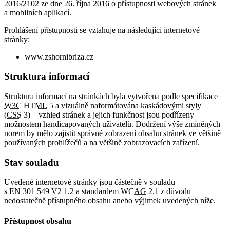
2016/2102 ze dne 26. října 2016 o přístupnosti webových stránek
a mobilních aplikací.
Prohlášení přístupnosti se vztahuje na následující internetové
stránky:
www.zshornibriza.cz
Struktura informací
Struktura informací na stránkách byla vytvořena podle specifikace
W3C
HTML
5 a vizuálně naformátována kaskádovými styly
(
CSS
3) – vzhled stránek a jejich funkčnost jsou podřízeny
možnostem handicapovaných uživatelů. Dodržení výše zmíněných
norem by mělo zajistit správné zobrazení obsahu stránek ve většině
používaných prohlížečů a na většině zobrazovacích zařízení.
Stav souladu
Uvedené internetové stránky jsou částečně v souladu
s EN 301 549 V2 1.2 a standardem
WCAG
2.1 z důvodu
nedostatečně přístupného obsahu anebo výjimek uvedených níže.
Přístupnost obsahu