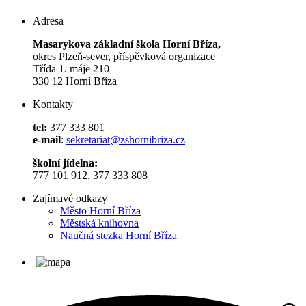
Adresa
Masarykova základní škola Horní Bříza,
okres Plzeň-sever, příspěvková organizace
Třída 1. máje 210
330 12 Horní Bříza
Kontakty
tel:
377 333 801
e-mail
:
sekretariat@zshornibriza.cz
školní jídelna:
777 101 912, 377 333 808
Zajímavé odkazy
Město Horní Bříza
Městská knihovna
Naučná stezka Horní Bříza