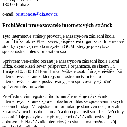
130 00 Praha 3
e-mail:
pristupnost@dia.gov.cz
Prohlášení provozovatele internetových stránek
Tyto internetové stránky provozuje Masarykova základní škola
Horní Bříza, okres Plzeň-sever, příspěvková organizace. Internetové
stránky využívají redakční systém GCM, který je poskytován
společností Galileo Corporation s.r.o.
Správcem veškerého obsahu je Masarykova základní škola Horní
Bříza, okres Plzeň-sever, příspěvková organizace, se sídlem Tř.
1.máje 210, 330 12 Horní Bříza. Veškeré osobní údaje návštěvníků
internetových stránek, které jsou prostřednictvím těchto
internetových stránek poskytovány, jsou spravovány výlučně
správcem obsahu webu.
Prostřednictvím registračního formuláře uděluje návštěvník
internetových stránek správci obsahu souhlas se zpracováním svých
osobních údajů. V registračním formuláři je stanoven účel, rozsah
zpracovávaných osobních údajů a doba platnosti souhlasu. Všechny
osobní údaje poskytované při registraci návštěvník poskytuje
dobrovolně. Návštěvník internetových stránek má možnost svůj
souhlas kdykoli odvolat.