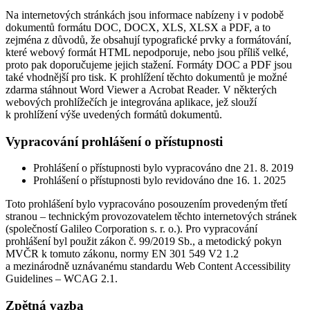
Na internetových stránkách jsou informace nabízeny i v podobě
dokumentů formátu DOC, DOCX, XLS, XLSX a PDF, a to
zejména z důvodů, že obsahují typografické prvky a formátování,
které webový formát HTML nepodporuje, nebo jsou příliš velké,
proto pak doporučujeme jejich stažení. Formáty DOC a PDF jsou
také vhodnější pro tisk. K prohlížení těchto dokumentů je možné
zdarma stáhnout Word Viewer a Acrobat Reader. V některých
webových prohlížečích je integrována aplikace, jež slouží
k prohlížení výše uvedených formátů dokumentů.
Vypracování prohlášení o přístupnosti
Prohlášení o přístupnosti bylo vypracováno dne 21. 8. 2019
Prohlášení o přístupnosti bylo revidováno dne 16. 1. 2025
Toto prohlášení bylo vypracováno posouzením provedeným třetí
stranou – technickým provozovatelem těchto internetových stránek
(společností Galileo Corporation s. r. o.). Pro vypracování
prohlášení byl použit zákon č. 99/2019 Sb., a metodický pokyn
MVČR k tomuto zákonu, normy EN 301 549 V2 1.2
a mezinárodně uznávanému standardu Web Content Accessibility
Guidelines – WCAG 2.1.
Zpětná vazba