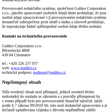
Provozovatel redakčního systému, společnost Galileo Corporation
s.r.o., jakožto zpracovatel osobních údajů tímto prohlašuje, že jsou
osobní údaje zpracovávané v jí provozovaném redakčním systému
dostatečně zabezpečeny proti ztrátě a úniku a zároveň prohlašuje,
že neposkytuje žádné zpřístupněné osobní údaje třetím osobám.
Kontakt na technického provozovatele
Galileo Corporation s.r.o.
Březenecká 4808
430 04 Chomutov
tel.: +420 226 257 057
web:
www.igalileo.cz
technická podpora:
podpora@igalileo.cz
Nepřístupný obsah
Níže uvedený obsah není přístupný, jelikož uvedení těchto
nedostatků do souladu se zákonem a s pravidly přístupnosti by
v tomto případě bylo pro provozovatele finančně náročné, takže
podle § 7 zákona 99/2019 Sb. toto není dodatečně upravováno a je
dočasně uplatňována výjimka z důvodu nepřiměřené zátěže