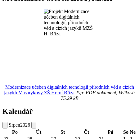
Modernizace učeben digitálních tecnologií přírodních věd a cizích
jazyků Masarykovy ZŠ Horní Bříza
Typ: PDF dokument, Velikost:
75.29 kB
Kalendář
Srpen
2026
Po
Út
St
Čt
Pá
So
Ne
27
28
29
30
31
1
2