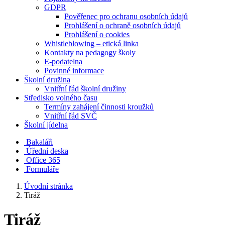
GDPR
Pověřenec pro ochranu osobních údajů
Prohlášení o ochraně osobních údajů
Prohlášení o cookies
Whistleblowing – etická linka
Kontakty na pedagogy školy
E-podatelna
Povinné informace
Školní družina
Vnitřní řád školní družiny
Středisko volného času
Termíny zahájení činnosti kroužků
Vnitřní řád SVČ
Školní jídelna
Bakaláři
Úřední deska
Office 365
Formuláře
Úvodní stránka
Tiráž
Tiráž