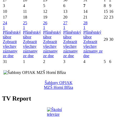
3
4
5
6
7
8
9
10
11
12
13
14
15
16
17
18
19
20
21
22
23
24
25
26
27
28
1
1
1
1
1
Příměstský
Příměstský
Příměstský
Příměstský
Příměstský
tábor
tábor
tábor
tábor
tábor
29
30
Zobrazit
Zobrazit
Zobrazit
Zobrazit
Zobrazit
všechny
všechny
všechny
všechny
všechny
záznamy
záznamy
záznamy
záznamy
záznamy ze
ze dne
ze dne
ze dne
ze dne
dne
31
1
2
3
4
5
6
Šablony OPJAK
MZŠ Horní Bříza
TV Report