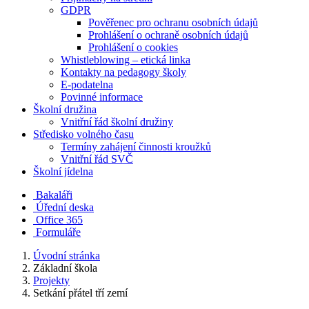
GDPR
Pověřenec pro ochranu osobních údajů
Prohlášení o ochraně osobních údajů
Prohlášení o cookies
Whistleblowing – etická linka
Kontakty na pedagogy školy
E-podatelna
Povinné informace
Školní družina
Vnitřní řád školní družiny
Středisko volného času
Termíny zahájení činnosti kroužků
Vnitřní řád SVČ
Školní jídelna
Bakaláři
Úřední deska
Office 365
Formuláře
Úvodní stránka
Základní škola
Projekty
Setkání přátel tří zemí