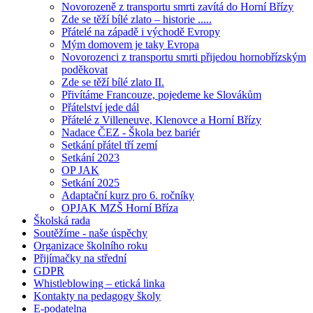
Novorozeně z transportu smrti zavítá do Horní Břízy
Zde se těží bílé zlato – historie .....
Přátelé na západě i východě Evropy
Mým domovem je taky Evropa
Novorozenci z transportu smrti přijedou hornobřízským
poděkovat
Zde se těží bílé zlato II.
Přivítáme Francouze, pojedeme ke Slovákům
Přátelství jede dál
Přátelé z Villeneuve, Klenovce a Horní Břízy
Nadace ČEZ - Škola bez bariér
Setkání přátel tří zemí
Setkání 2023
OP JAK
Setkání 2025
Adaptační kurz pro 6. ročníky
OPJAK MZŠ Horní Bříza
Školská rada
Soutěžíme - naše úspěchy
Organizace školního roku
Přijímačky na střední
GDPR
Whistleblowing – etická linka
Kontakty na pedagogy školy
E-podatelna