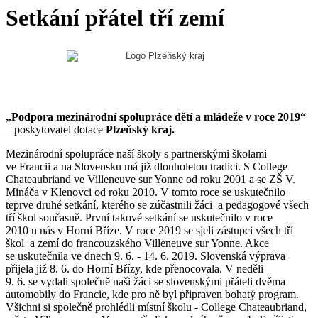
Setkání přátel tří zemí
„Podpora mezinárodní spolupráce dětí a mládeže v roce 2019“
– poskytovatel dotace
Plzeňský kraj.
Mezinárodní spolupráce naší školy s partnerskými školami
ve Francii a na Slovensku má již dlouholetou tradici. S College
Chateaubriand ve Villeneuve sur Yonne od roku 2001 a se ZŠ V.
Mináča v Klenovci od roku 2010. V tomto roce se uskutečnilo
teprve druhé setkání, kterého se zúčastnili žáci a pedagogové všech
tří škol současně. První takové setkání se uskutečnilo v roce
2010 u nás v Horní Bříze. V roce 2019 se sjeli zástupci všech tří
škol a zemí do francouzského Villeneuve sur Yonne. Akce
se uskutečnila ve dnech 9. 6. - 14. 6. 2019. Slovenská výprava
přijela již 8. 6. do Horní Břízy, kde přenocovala. V neděli
9. 6. se vydali společně naši žáci se slovenskými přáteli dvěma
automobily do Francie, kde pro ně byl připraven bohatý program.
Všichni si společně prohlédli místní školu - College Chateaubriand,