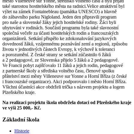
město Villeneuve sur Yonne, středisko volného času a byli přijati
také starostou hostitelského města na radnici.Velice atraktivní byl
výlet na zámek Fontainebleau (památka UNESCO) a hlavně
do zábavního parku Nigloland. Jeden den připravili program
pro naše a slovenské žáky jejich hostitelské rodiny. Žáci byli
ubytováni v rodinách. Součástí programu byla také slavnostní
společná večeře za účasti hostitelských rodin a francouzských
organizátorů. Setkání přispělo ke zdokonalování jazykových
dovedností žáků, vzájemnému poznávání zemí a regionů, způsobu
života v jednotlivých částech Evropy, k výchově k toleranci
a porozumění. Z české strany se setkání zúčastnilo 6 žáků
a 2 pedagogové, ze Slovenska přijelo 5 žáků a 2 pedagogové.
Ve Francii pobyt zajišťovalo 11 žáků a jejich rodin, pedagogové
z partnerské školy a střediska volného času, členové spolku
přátelství mezi městy Villeneuve sur Yonne a Horní Bříza (z české
i francouzské organizace). Akci podporovalo i město Horní Bříza.
Všichni účastníci akce obdrželi trička s názvem projektu a logem
Plzeňského kraje.
Na realizaci projektu škola obdržela dotaci od Plzeňského kraje
ve výši 25 000,- Kč.
Základní škola
Historie