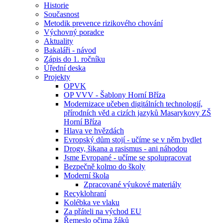
Historie
Současnost
Metodik prevence rizikového chování
Výchovný poradce
Aktuality
Bakaláři - návod
Zápis do 1. ročníku
Úřední deska
Projekty
OPVK
OP VVV - Šablony Horní Bříza
Modernizace učeben digitálních technologií,
přírodních věd a cizích jazyků Masarykovy ZŠ
Horní Bříza
Hlava ve hvězdách
Evropský dům stojí - učíme se v něm bydlet
Drogy, šikana a rasismus - ani náhodou
Jsme Evropané - učíme se spolupracovat
Bezpečně kolmo do školy
Moderní škola
Zpracované výukové materiály
Recyklohraní
Kolébka ve vlaku
Za přáteli na východ EU
Řemeslo očima žáků