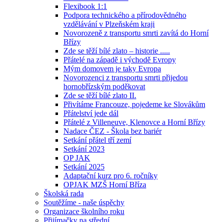
Flexibook 1:1
Podpora technického a přírodovědného
vzdělávání v Plzeňském kraji
Novorozeně z transportu smrti zavítá do Horní
Břízy
Zde se těží bílé zlato – historie .....
Přátelé na západě i východě Evropy
Mým domovem je taky Evropa
Novorozenci z transportu smrti přijedou
hornobřízským poděkovat
Zde se těží bílé zlato II.
Přivítáme Francouze, pojedeme ke Slovákům
Přátelství jede dál
Přátelé z Villeneuve, Klenovce a Horní Břízy
Nadace ČEZ - Škola bez bariér
Setkání přátel tří zemí
Setkání 2023
OP JAK
Setkání 2025
Adaptační kurz pro 6. ročníky
OPJAK MZŠ Horní Bříza
Školská rada
Soutěžíme - naše úspěchy
Organizace školního roku
Přijímačky na střední