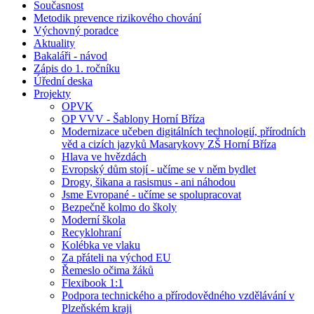
Současnost
Metodik prevence rizikového chování
Výchovný poradce
Aktuality
Bakaláři - návod
Zápis do 1. ročníku
Úřední deska
Projekty
OPVK
OP VVV - Šablony Horní Bříza
Modernizace učeben digitálních technologií, přírodních
věd a cizích jazyků Masarykovy ZŠ Horní Bříza
Hlava ve hvězdách
Evropský dům stojí - učíme se v něm bydlet
Drogy, šikana a rasismus - ani náhodou
Jsme Evropané - učíme se spolupracovat
Bezpečně kolmo do školy
Moderní škola
Recyklohraní
Kolébka ve vlaku
Za přáteli na východ EU
Řemeslo očima žáků
Flexibook 1:1
Podpora technického a přírodovědného vzdělávání v
Plzeňském kraji