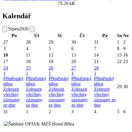
75.29 kB
Kalendář
Srpen
2026
Po
Út
St
Čt
Pá
So
Ne
27
28
29
30
31
1
2
3
4
5
6
7
8
9
10
11
12
13
14
15
16
17
18
19
20
21
22
23
24
25
26
27
28
1
1
1
1
1
Příměstský
Příměstský
Příměstský
Příměstský
Příměstský
tábor
tábor
tábor
tábor
tábor
29
30
Zobrazit
Zobrazit
Zobrazit
Zobrazit
Zobrazit
všechny
všechny
všechny
všechny
všechny
záznamy
záznamy
záznamy
záznamy
záznamy ze
ze dne
ze dne
ze dne
ze dne
dne
31
1
2
3
4
5
6