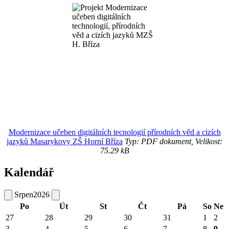
Modernizace učeben digitálních tecnologií přírodních věd a cizích
jazyků Masarykovy ZŠ Horní Bříza
Typ: PDF dokument, Velikost:
75.29 kB
Kalendář
Srpen
2026
Po
Út
St
Čt
Pá
So
Ne
27
28
29
30
31
1
2
3
4
5
6
7
8
9