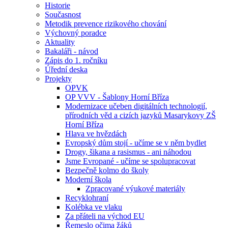
Historie
Současnost
Metodik prevence rizikového chování
Výchovný poradce
Aktuality
Bakaláři - návod
Zápis do 1. ročníku
Úřední deska
Projekty
OPVK
OP VVV - Šablony Horní Bříza
Modernizace učeben digitálních technologií,
přírodních věd a cizích jazyků Masarykovy ZŠ
Horní Bříza
Hlava ve hvězdách
Evropský dům stojí - učíme se v něm bydlet
Drogy, šikana a rasismus - ani náhodou
Jsme Evropané - učíme se spolupracovat
Bezpečně kolmo do školy
Moderní škola
Zpracované výukové materiály
Recyklohraní
Kolébka ve vlaku
Za přáteli na východ EU
Řemeslo očima žáků