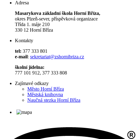
Adresa
Masarykova základní škola Horní Bříza,
okres Plzeň-sever, příspěvková organizace
Třída 1. máje 210
330 12 Horní Bříza
Kontakty
tel:
377 333 801
e-mail
:
sekretariat@zshornibriza.cz
školní jídelna:
777 101 912, 377 333 808
Zajímavé odkazy
Město Horní Bříza
Městská knihovna
Naučná stezka Horní Bříza