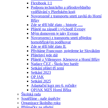
Flexibook 1:1
Podpora technického a přírodovědného
vzdělávání v Plzeňském kraji
Novorozeně z transportu smrti zavítá do Horní
Břízy
Zde se těží bílé zlato – historie .....
Přátelé na západě i východě Evropy
Mým domovem je taky Evropa
Novorozenci z transportu smrti přijedou
hornobřízským poděkovat
Zde se těží bílé zlato II.
Přivítáme Francouze, pojedeme ke Slovákům
Přátelství jede dál
Přátelé z Villeneuve, Klenovce a Horní Břízy
Nadace ČEZ - Škola bez bariér
Setkání přátel tří zemí
Setkání 2023
OP JAK
Setkání 2025
Adaptační kurz pro 6. ročníky
OPJAK MZŠ Horní Bříza
Školská rada
Soutěžíme - naše úspěchy
Organizace školního roku
Přijímačky na střední