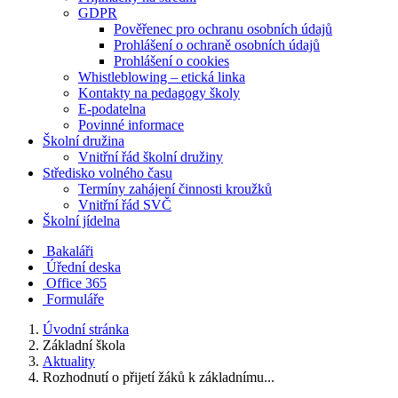
GDPR
Pověřenec pro ochranu osobních údajů
Prohlášení o ochraně osobních údajů
Prohlášení o cookies
Whistleblowing – etická linka
Kontakty na pedagogy školy
E-podatelna
Povinné informace
Školní družina
Vnitřní řád školní družiny
Středisko volného času
Termíny zahájení činnosti kroužků
Vnitřní řád SVČ
Školní jídelna
Bakaláři
Úřední deska
Office 365
Formuláře
Úvodní stránka
Základní škola
Aktuality
Rozhodnutí o přijetí žáků k základnímu...