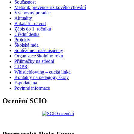
Současnost
Metodik prevence rizikového chování
Výchovný poradce
Aktuality
Bakaláři - návod
Zápis do 1. ročníku
Úřední deska
Projekty
Školská rada
Soutěžíme - naše úspěchy
Organizace školního roku
Přijímačky na střední
GDPR
Whistleblowing – etická linka
Kontakty na pedagogy školy
E-podatelna
Povinné informace
Ocenění SCIO