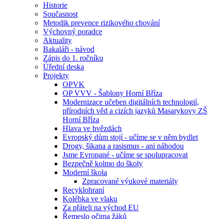
Historie
Současnost
Metodik prevence rizikového chování
Výchovný poradce
Aktuality
Bakaláři - návod
Zápis do 1. ročníku
Úřední deska
Projekty
OPVK
OP VVV - Šablony Horní Bříza
Modernizace učeben digitálních technologií,
přírodních věd a cizích jazyků Masarykovy ZŠ
Horní Bříza
Hlava ve hvězdách
Evropský dům stojí - učíme se v něm bydlet
Drogy, šikana a rasismus - ani náhodou
Jsme Evropané - učíme se spolupracovat
Bezpečně kolmo do školy
Moderní škola
Zpracované výukové materiály
Recyklohraní
Kolébka ve vlaku
Za přáteli na východ EU
Řemeslo očima žáků