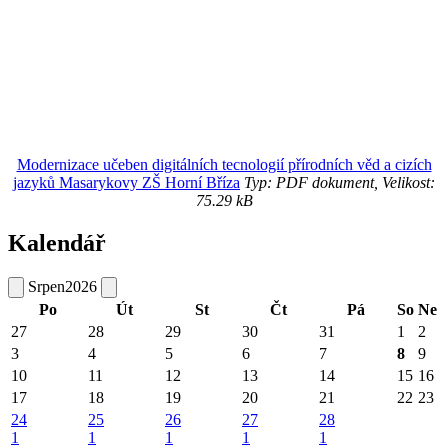
Modernizace učeben digitálních tecnologií přírodních věd a cizích
jazyků Masarykovy ZŠ Horní Bříza
Typ: PDF dokument, Velikost:
75.29 kB
Kalendář
Srpen
2026
Po
Út
St
Čt
Pá
So
Ne
27
28
29
30
31
1
2
3
4
5
6
7
8
9
10
11
12
13
14
15
16
17
18
19
20
21
22
23
24
25
26
27
28
1
1
1
1
1