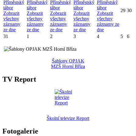
Příměstský
Příměstský
Příměstský
Příměstský
Příměstský
tábor
tábor
tábor
tábor
tábor
29
30
Zobrazit
Zobrazit
Zobrazit
Zobrazit
Zobrazit
všechny
všechny
všechny
všechny
všechny
záznamy
záznamy
záznamy
záznamy
záznamy ze
ze dne
ze dne
ze dne
ze dne
dne
31
1
2
3
4
5
6
Šablony OPJAK
MZŠ Horní Bříza
TV Report
Školní televize Report
Fotogalerie