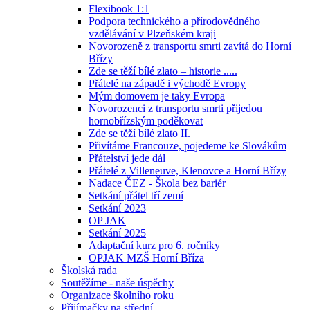
Flexibook 1:1
Podpora technického a přírodovědného
vzdělávání v Plzeňském kraji
Novorozeně z transportu smrti zavítá do Horní
Břízy
Zde se těží bílé zlato – historie .....
Přátelé na západě i východě Evropy
Mým domovem je taky Evropa
Novorozenci z transportu smrti přijedou
hornobřízským poděkovat
Zde se těží bílé zlato II.
Přivítáme Francouze, pojedeme ke Slovákům
Přátelství jede dál
Přátelé z Villeneuve, Klenovce a Horní Břízy
Nadace ČEZ - Škola bez bariér
Setkání přátel tří zemí
Setkání 2023
OP JAK
Setkání 2025
Adaptační kurz pro 6. ročníky
OPJAK MZŠ Horní Bříza
Školská rada
Soutěžíme - naše úspěchy
Organizace školního roku
Přijímačky na střední