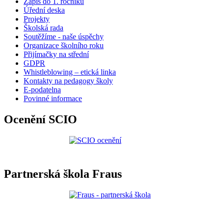
Zápis do 1. ročníku
Úřední deska
Projekty
Školská rada
Soutěžíme - naše úspěchy
Organizace školního roku
Přijímačky na střední
GDPR
Whistleblowing – etická linka
Kontakty na pedagogy školy
E-podatelna
Povinné informace
Ocenění SCIO
Partnerská škola Fraus