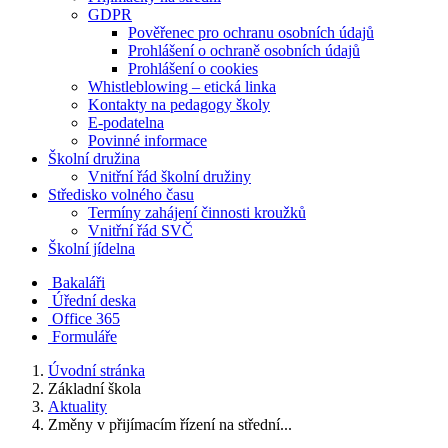
GDPR
Pověřenec pro ochranu osobních údajů
Prohlášení o ochraně osobních údajů
Prohlášení o cookies
Whistleblowing – etická linka
Kontakty na pedagogy školy
E-podatelna
Povinné informace
Školní družina
Vnitřní řád školní družiny
Středisko volného času
Termíny zahájení činnosti kroužků
Vnitřní řád SVČ
Školní jídelna
Bakaláři
Úřední deska
Office 365
Formuláře
Úvodní stránka
Základní škola
Aktuality
Změny v přijímacím řízení na střední...