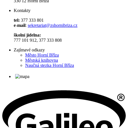
330 12 Horní Bříza
Kontakty
tel:
377 333 801
e-mail
:
sekretariat@zshornibriza.cz
školní jídelna:
777 101 912, 377 333 808
Zajímavé odkazy
Město Horní Bříza
Městská knihovna
Naučná stezka Horní Bříza