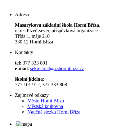
Adresa
Masarykova základní škola Horní Bříza,
okres Plzeň-sever, příspěvková organizace
Třída 1. máje 210
330 12 Horní Bříza
Kontakty
tel:
377 333 801
e-mail
:
sekretariat@zshornibriza.cz
školní jídelna:
777 101 912, 377 333 808
Zajímavé odkazy
Město Horní Bříza
Městská knihovna
Naučná stezka Horní Bříza