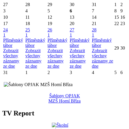
27
28
29
30
31
1
2
3
4
5
6
7
8
9
10
11
12
13
14
15
16
17
18
19
20
21
22
23
24
25
26
27
28
1
1
1
1
1
Příměstský
Příměstský
Příměstský
Příměstský
Příměstský
tábor
tábor
tábor
tábor
tábor
29
30
Zobrazit
Zobrazit
Zobrazit
Zobrazit
Zobrazit
všechny
všechny
všechny
všechny
všechny
záznamy
záznamy
záznamy
záznamy
záznamy ze
ze dne
ze dne
ze dne
ze dne
dne
31
1
2
3
4
5
6
Šablony OPJAK
MZŠ Horní Bříza
TV Report