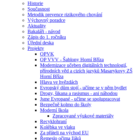
Historie
Současnost
Metodik prevence rizikového chování
Výchovný poradce
Aktuality
Bakaláři - návod
Zápis do 1. ročníku
Úřední deska
Projekty
OPVK
OP VVV - Šablony Horní Bříza
Modernizace učeben digitálních technologií,
přírodních věd a cizích jazyků Masarykovy ZŠ
Horní Bříza
Hlava ve hvězdách
Evropský dům stojí - učíme se v něm bydlet
Drogy, šikana a rasismus - ani náhodou
Jsme Evropané - učíme se spolupracovat
Bezpečně kolmo do školy
Moderní škola
Zpracované výukové materiály
Recyklohraní
Kolébka ve vlaku
Za přáteli na východ EU
Řemeslo očima žáků