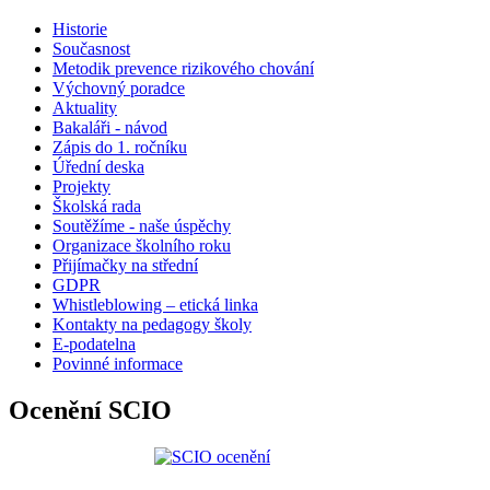
Historie
Současnost
Metodik prevence rizikového chování
Výchovný poradce
Aktuality
Bakaláři - návod
Zápis do 1. ročníku
Úřední deska
Projekty
Školská rada
Soutěžíme - naše úspěchy
Organizace školního roku
Přijímačky na střední
GDPR
Whistleblowing – etická linka
Kontakty na pedagogy školy
E-podatelna
Povinné informace
Ocenění SCIO