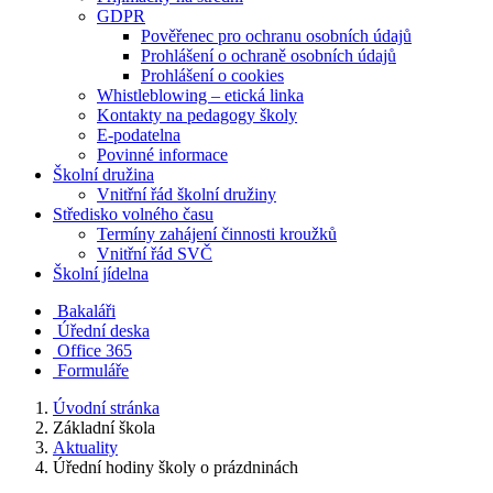
GDPR
Pověřenec pro ochranu osobních údajů
Prohlášení o ochraně osobních údajů
Prohlášení o cookies
Whistleblowing – etická linka
Kontakty na pedagogy školy
E-podatelna
Povinné informace
Školní družina
Vnitřní řád školní družiny
Středisko volného času
Termíny zahájení činnosti kroužků
Vnitřní řád SVČ
Školní jídelna
Bakaláři
Úřední deska
Office 365
Formuláře
Úvodní stránka
Základní škola
Aktuality
Úřední hodiny školy o prázdninách