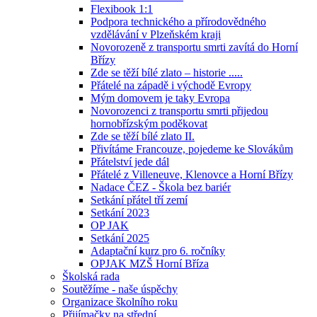
Flexibook 1:1
Podpora technického a přírodovědného
vzdělávání v Plzeňském kraji
Novorozeně z transportu smrti zavítá do Horní
Břízy
Zde se těží bílé zlato – historie .....
Přátelé na západě i východě Evropy
Mým domovem je taky Evropa
Novorozenci z transportu smrti přijedou
hornobřízským poděkovat
Zde se těží bílé zlato II.
Přivítáme Francouze, pojedeme ke Slovákům
Přátelství jede dál
Přátelé z Villeneuve, Klenovce a Horní Břízy
Nadace ČEZ - Škola bez bariér
Setkání přátel tří zemí
Setkání 2023
OP JAK
Setkání 2025
Adaptační kurz pro 6. ročníky
OPJAK MZŠ Horní Bříza
Školská rada
Soutěžíme - naše úspěchy
Organizace školního roku
Přijímačky na střední