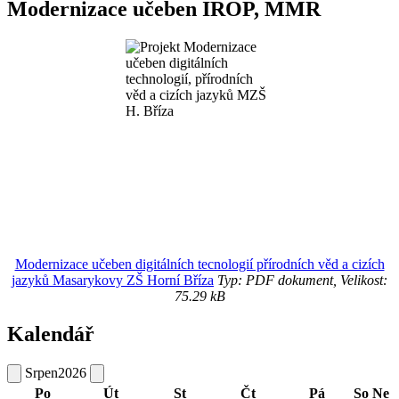
Modernizace učeben IROP, MMR
Modernizace učeben digitálních tecnologií přírodních věd a cizích
jazyků Masarykovy ZŠ Horní Bříza
Typ: PDF dokument, Velikost:
75.29 kB
Kalendář
Srpen
2026
Po
Út
St
Čt
Pá
So
Ne