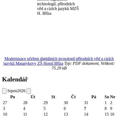
Modernizace učeben digitálních tecnologií přírodních věd a cizích
jazyků Masarykovy ZŠ Horní Bříza
Typ: PDF dokument, Velikost:
75.29 kB
Kalendář
Srpen
2026
Po
Út
St
Čt
Pá
So
Ne
27
28
29
30
31
1
2
3
4
5
6
7
8
9
10
11
12
13
14
15
16