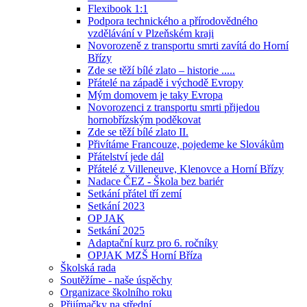
Flexibook 1:1
Podpora technického a přírodovědného
vzdělávání v Plzeňském kraji
Novorozeně z transportu smrti zavítá do Horní
Břízy
Zde se těží bílé zlato – historie .....
Přátelé na západě i východě Evropy
Mým domovem je taky Evropa
Novorozenci z transportu smrti přijedou
hornobřízským poděkovat
Zde se těží bílé zlato II.
Přivítáme Francouze, pojedeme ke Slovákům
Přátelství jede dál
Přátelé z Villeneuve, Klenovce a Horní Břízy
Nadace ČEZ - Škola bez bariér
Setkání přátel tří zemí
Setkání 2023
OP JAK
Setkání 2025
Adaptační kurz pro 6. ročníky
OPJAK MZŠ Horní Bříza
Školská rada
Soutěžíme - naše úspěchy
Organizace školního roku
Přijímačky na střední