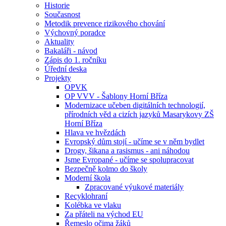
Historie
Současnost
Metodik prevence rizikového chování
Výchovný poradce
Aktuality
Bakaláři - návod
Zápis do 1. ročníku
Úřední deska
Projekty
OPVK
OP VVV - Šablony Horní Bříza
Modernizace učeben digitálních technologií,
přírodních věd a cizích jazyků Masarykovy ZŠ
Horní Bříza
Hlava ve hvězdách
Evropský dům stojí - učíme se v něm bydlet
Drogy, šikana a rasismus - ani náhodou
Jsme Evropané - učíme se spolupracovat
Bezpečně kolmo do školy
Moderní škola
Zpracované výukové materiály
Recyklohraní
Kolébka ve vlaku
Za přáteli na východ EU
Řemeslo očima žáků