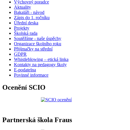
Výchovný poradce
Aktuality
Bakaláři - návod
Zápis do 1. ročníku
Úřední deska
Projekty
Školská rada
Soutěžíme - naše úspěchy
Organizace školního roku
Přijímačky na střední
GDPR
Whistleblowing – etická linka
Kontakty na pedagogy školy
E-podatelna
Povinné informace
Ocenění SCIO
Partnerská škola Fraus