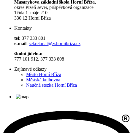
Masarykova základní škola Horní Bříza,
okres Plzeň-sever, příspěvková organizace
Třída 1. máje 210
330 12 Horní Bříza
Kontakty
tel:
377 333 801
e-mail
:
sekretariat@zshornibriza.cz
školní jídelna:
777 101 912, 377 333 808
Zajímavé odkazy
Město Horní Bříza
Městská knihovna
Naučná stezka Horní Bříza