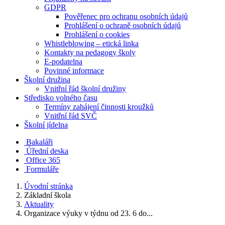
GDPR
Pověřenec pro ochranu osobních údajů
Prohlášení o ochraně osobních údajů
Prohlášení o cookies
Whistleblowing – etická linka
Kontakty na pedagogy školy
E-podatelna
Povinné informace
Školní družina
Vnitřní řád školní družiny
Středisko volného času
Termíny zahájení činnosti kroužků
Vnitřní řád SVČ
Školní jídelna
Bakaláři
Úřední deska
Office 365
Formuláře
Úvodní stránka
Základní škola
Aktuality
Organizace výuky v týdnu od 23. 6 do...