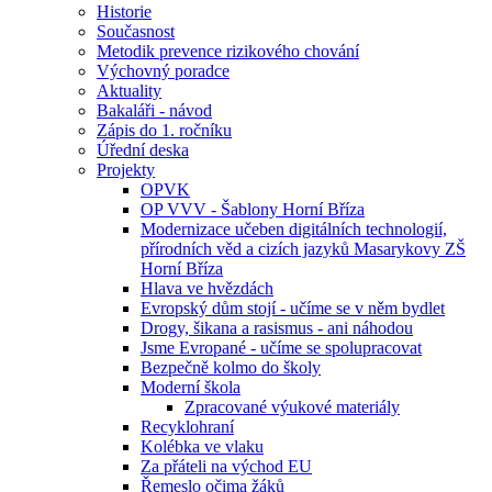
Historie
Současnost
Metodik prevence rizikového chování
Výchovný poradce
Aktuality
Bakaláři - návod
Zápis do 1. ročníku
Úřední deska
Projekty
OPVK
OP VVV - Šablony Horní Bříza
Modernizace učeben digitálních technologií,
přírodních věd a cizích jazyků Masarykovy ZŠ
Horní Bříza
Hlava ve hvězdách
Evropský dům stojí - učíme se v něm bydlet
Drogy, šikana a rasismus - ani náhodou
Jsme Evropané - učíme se spolupracovat
Bezpečně kolmo do školy
Moderní škola
Zpracované výukové materiály
Recyklohraní
Kolébka ve vlaku
Za přáteli na východ EU
Řemeslo očima žáků