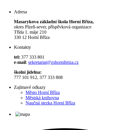
Adresa
Masarykova základní škola Horní Bříza,
okres Plzeň-sever, příspěvková organizace
Třída 1. máje 210
330 12 Horní Bříza
Kontakty
tel:
377 333 801
e-mail
:
sekretariat@zshornibriza.cz
školní jídelna:
777 101 912, 377 333 808
Zajímavé odkazy
Město Horní Bříza
Městská knihovna
Naučná stezka Horní Bříza