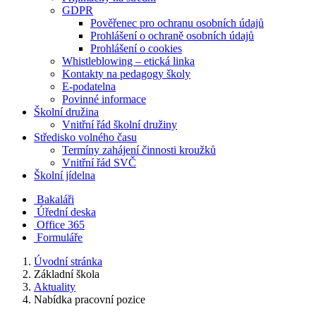
GDPR
Pověřenec pro ochranu osobních údajů
Prohlášení o ochraně osobních údajů
Prohlášení o cookies
Whistleblowing – etická linka
Kontakty na pedagogy školy
E-podatelna
Povinné informace
Školní družina
Vnitřní řád školní družiny
Středisko volného času
Termíny zahájení činnosti kroužků
Vnitřní řád SVČ
Školní jídelna
Bakaláři
Úřední deska
Office 365
Formuláře
Úvodní stránka
Základní škola
Aktuality
Nabídka pracovní pozice