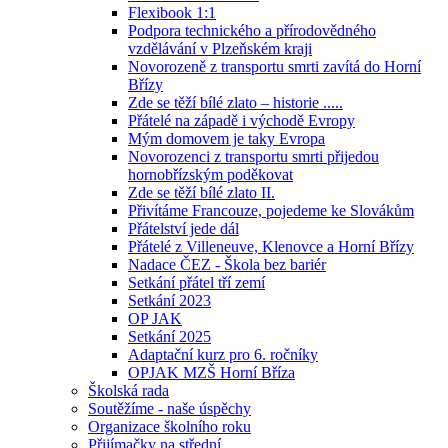
Flexibook 1:1
Podpora technického a přírodovědného
vzdělávání v Plzeňském kraji
Novorozeně z transportu smrti zavítá do Horní
Břízy
Zde se těží bílé zlato – historie .....
Přátelé na západě i východě Evropy
Mým domovem je taky Evropa
Novorozenci z transportu smrti přijedou
hornobřízským poděkovat
Zde se těží bílé zlato II.
Přivítáme Francouze, pojedeme ke Slovákům
Přátelství jede dál
Přátelé z Villeneuve, Klenovce a Horní Břízy
Nadace ČEZ - Škola bez bariér
Setkání přátel tří zemí
Setkání 2023
OP JAK
Setkání 2025
Adaptační kurz pro 6. ročníky
OPJAK MZŠ Horní Bříza
Školská rada
Soutěžíme - naše úspěchy
Organizace školního roku
Přijímačky na střední