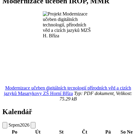
Modernizace učeben IROP, MMR
Modernizace učeben digitálních tecnologií přírodních věd a cizích
jazyků Masarykovy ZŠ Horní Bříza
Typ: PDF dokument, Velikost:
75.29 kB
Kalendář
Srpen
2026
Po
Út
St
Čt
Pá
So
Ne