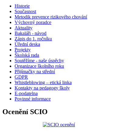
Historie
Současnost
Metodik prevence rizikového chování
Výchovný poradce
Aktuality
Bakaláři - návod
Zápis do 1. ročníku
Úřední deska
Projekty
Školská rada
Soutěžíme - naše úspěchy
Organizace školního roku
Přijímačky na střední
GDPR
Whistleblowing – etická linka
Kontakty na pedagogy školy
E-podatelna
Povinné informace
Ocenění SCIO