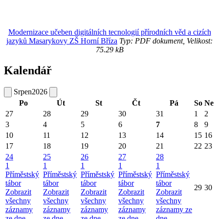
Modernizace učeben digitálních tecnologií přírodních věd a cizích
jazyků Masarykovy ZŠ Horní Bříza
Typ: PDF dokument, Velikost:
75.29 kB
Kalendář
Srpen
2026
Po
Út
St
Čt
Pá
So
Ne
27
28
29
30
31
1
2
3
4
5
6
7
8
9
10
11
12
13
14
15
16
17
18
19
20
21
22
23
24
25
26
27
28
1
1
1
1
1
Příměstský
Příměstský
Příměstský
Příměstský
Příměstský
tábor
tábor
tábor
tábor
tábor
29
30
Zobrazit
Zobrazit
Zobrazit
Zobrazit
Zobrazit
všechny
všechny
všechny
všechny
všechny
záznamy
záznamy
záznamy
záznamy
záznamy ze
ze dne
ze dne
ze dne
ze dne
dne