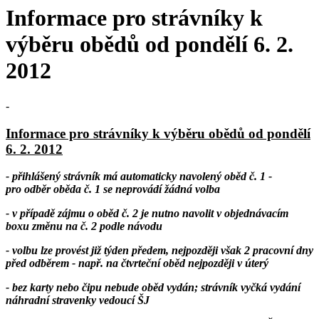
Informace pro strávníky k
výběru obědů od pondělí 6. 2.
2012
-
Informace pro strávníky k výběru obědů od pondělí
6. 2. 2012
- přihlášený strávník má automaticky navolený oběd č. 1 -
pro odběr oběda č. 1 se neprovádí žádná volba
- v případě zájmu o oběd č. 2 je nutno navolit v objednávacím
boxu změnu na č. 2 podle návodu
- volbu lze provést již týden předem, nejpozději však 2 pracovní dny
před odběrem - např. na čtvrteční oběd nejpozději v úterý
- bez karty nebo čipu nebude oběd vydán; strávník vyčká vydání
náhradní stravenky vedoucí ŠJ