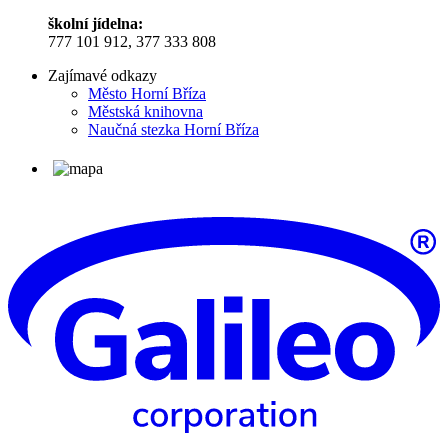
školní jídelna:
777 101 912, 377 333 808
Zajímavé odkazy
Město Horní Bříza
Městská knihovna
Naučná stezka Horní Bříza