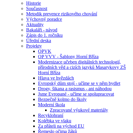
Historie
Současnost
Metodik prevence rizikového chování
Výchovný poradce
Aktuality
Bakaláři - návod
Zápis do 1. ročníku
Úřední deska
Projekty
OPVK
OP VVV - Šablony Horní Bříza
Modernizace učeben digitálních technologií,
přírodních věd a cizích jazyků Masarykovy ZŠ
Horní Bříza
Hlava ve hvězdách
Evropský dům stojí - učíme se v něm bydlet
Drogy, šikana a rasismus - ani náhodou
Jsme Evropané - učíme se spolupracovat
Bezpečně kolmo do školy
Moderní škola
Zpracované výukové materiály
Recyklohraní
Kolébka ve vlaku
Za přáteli na východ EU
Řemeslo očima žáků