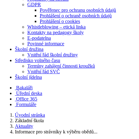
GDPR
Pověřenec pro ochranu osobních údajů
Prohlášení o ochraně osobních údajů
Prohlášení o cookies
Whistleblowing – etická linka
Kontakty na pedagogy školy
E-podatelna
Povinné informace
Školní družina
Vnitřní řád školní družiny
Středisko volného času
Termíny zahájení činnosti kroužků
Vnitřní řád SVČ
Školní jídelna
Bakaláři
Úřední deska
Office 365
Formuláře
Úvodní stránka
Základní škola
Aktuality
Informace pro strávníky k výběru obědů...