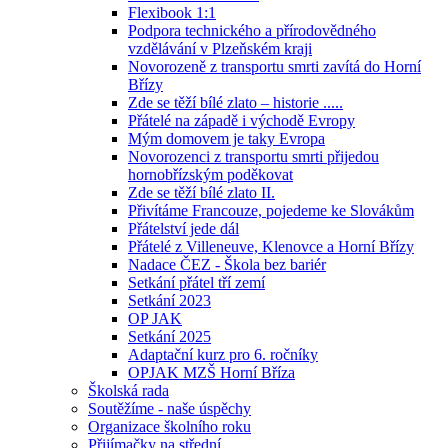
Flexibook 1:1
Podpora technického a přírodovědného
vzdělávání v Plzeňském kraji
Novorozeně z transportu smrti zavítá do Horní
Břízy
Zde se těží bílé zlato – historie .....
Přátelé na západě i východě Evropy
Mým domovem je taky Evropa
Novorozenci z transportu smrti přijedou
hornobřízským poděkovat
Zde se těží bílé zlato II.
Přivítáme Francouze, pojedeme ke Slovákům
Přátelství jede dál
Přátelé z Villeneuve, Klenovce a Horní Břízy
Nadace ČEZ - Škola bez bariér
Setkání přátel tří zemí
Setkání 2023
OP JAK
Setkání 2025
Adaptační kurz pro 6. ročníky
OPJAK MZŠ Horní Bříza
Školská rada
Soutěžíme - naše úspěchy
Organizace školního roku
Přijímačky na střední