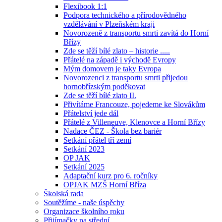
Flexibook 1:1
Podpora technického a přírodovědného
vzdělávání v Plzeňském kraji
Novorozeně z transportu smrti zavítá do Horní
Břízy
Zde se těží bílé zlato – historie .....
Přátelé na západě i východě Evropy
Mým domovem je taky Evropa
Novorozenci z transportu smrti přijedou
hornobřízským poděkovat
Zde se těží bílé zlato II.
Přivítáme Francouze, pojedeme ke Slovákům
Přátelství jede dál
Přátelé z Villeneuve, Klenovce a Horní Břízy
Nadace ČEZ - Škola bez bariér
Setkání přátel tří zemí
Setkání 2023
OP JAK
Setkání 2025
Adaptační kurz pro 6. ročníky
OPJAK MZŠ Horní Bříza
Školská rada
Soutěžíme - naše úspěchy
Organizace školního roku
Přijímačky na střední