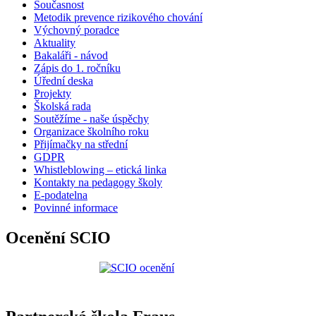
Současnost
Metodik prevence rizikového chování
Výchovný poradce
Aktuality
Bakaláři - návod
Zápis do 1. ročníku
Úřední deska
Projekty
Školská rada
Soutěžíme - naše úspěchy
Organizace školního roku
Přijímačky na střední
GDPR
Whistleblowing – etická linka
Kontakty na pedagogy školy
E-podatelna
Povinné informace
Ocenění SCIO