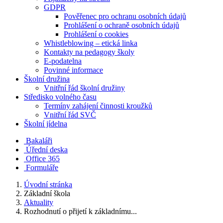
GDPR
Pověřenec pro ochranu osobních údajů
Prohlášení o ochraně osobních údajů
Prohlášení o cookies
Whistleblowing – etická linka
Kontakty na pedagogy školy
E-podatelna
Povinné informace
Školní družina
Vnitřní řád školní družiny
Středisko volného času
Termíny zahájení činnosti kroužků
Vnitřní řád SVČ
Školní jídelna
Bakaláři
Úřední deska
Office 365
Formuláře
Úvodní stránka
Základní škola
Aktuality
Rozhodnutí o přijetí k základnímu...