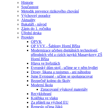
Historie
Současnost
Metodik prevence rizikového chování
Výchovný poradce
Aktuality
Bakaláři - návod
Zápis do 1. ročníku
Úřední deska
Projekty
OPVK
OP VVV - Šablony Horní Bříza
Modernizace učeben digitálních technologií,
přírodních věd a cizích jazyků Masarykovy ZŠ
Horní Bříza
Hlava ve hvězdách
Evropský dům stojí - učíme se v něm bydlet
Drogy, šikana a rasismus - ani náhodou
Jsme Evropané - učíme se spolupracovat
Bezpečně kolmo do školy
Moderní škola
Zpracované výukové materiály
Recyklohraní
Kolébka ve vlaku
Za přáteli na východ EU
Řemeslo očima žáků