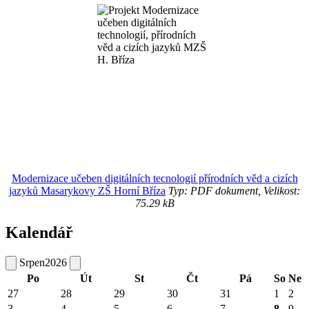
Modernizace učeben digitálních tecnologií přírodních věd a cizích
jazyků Masarykovy ZŠ Horní Bříza
Typ: PDF dokument, Velikost:
75.29 kB
Kalendář
Srpen
2026
Po
Út
St
Čt
Pá
So
Ne
27
28
29
30
31
1
2
3
4
5
6
7
8
9