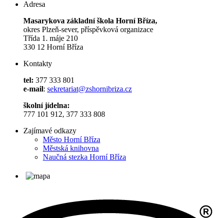
Adresa
Masarykova základní škola Horní Bříza,
okres Plzeň-sever, příspěvková organizace
Třída 1. máje 210
330 12 Horní Bříza
Kontakty
tel:
377 333 801
e-mail
:
sekretariat@zshornibriza.cz
školní jídelna:
777 101 912, 377 333 808
Zajímavé odkazy
Město Horní Bříza
Městská knihovna
Naučná stezka Horní Bříza