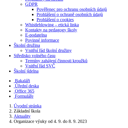
GDPR
Pověřenec pro ochranu osobních údajů
Prohlášení o ochraně osobních údajů
Prohlášení o cookies
Whistleblowing – etická linka
Kontakty na pedagogy školy
E-podatelna
Povinné informace
Školní družina
Vnitřní řád školní družiny
Středisko volného času
Termíny zahájení činnosti kroužků
Vnitřní řád SVČ
Školní jídelna
Bakaláři
Úřední deska
Office 365
Formuláře
Úvodní stránka
Základní škola
Aktuality
Organizace výuky od 4. 9. do 8. 9. 2023