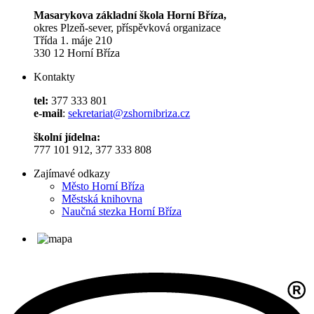
Masarykova základní škola Horní Bříza,
okres Plzeň-sever, příspěvková organizace
Třída 1. máje 210
330 12 Horní Bříza
Kontakty
tel:
377 333 801
e-mail
:
sekretariat@zshornibriza.cz
školní jídelna:
777 101 912, 377 333 808
Zajímavé odkazy
Město Horní Bříza
Městská knihovna
Naučná stezka Horní Bříza