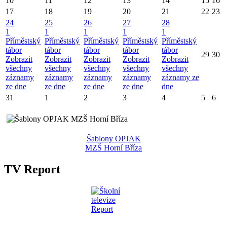
10
11
12
13
14
15
16
17
18
19
20
21
22
23
24
25
26
27
28
1
1
1
1
1
Příměstský
Příměstský
Příměstský
Příměstský
Příměstský
tábor
tábor
tábor
tábor
tábor
29
30
Zobrazit
Zobrazit
Zobrazit
Zobrazit
Zobrazit
všechny
všechny
všechny
všechny
všechny
záznamy
záznamy
záznamy
záznamy
záznamy ze
ze dne
ze dne
ze dne
ze dne
dne
31
1
2
3
4
5
6
Šablony OPJAK
MZŠ Horní Bříza
TV Report