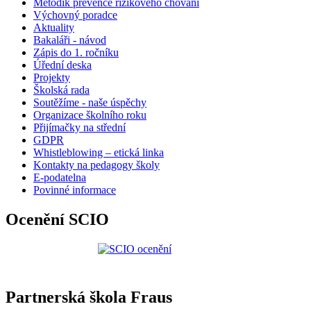
Metodik prevence rizikového chování
Výchovný poradce
Aktuality
Bakaláři - návod
Zápis do 1. ročníku
Úřední deska
Projekty
Školská rada
Soutěžíme - naše úspěchy
Organizace školního roku
Přijímačky na střední
GDPR
Whistleblowing – etická linka
Kontakty na pedagogy školy
E-podatelna
Povinné informace
Ocenění SCIO
Partnerská škola Fraus