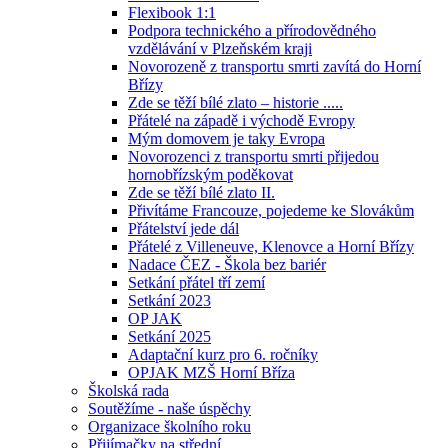
Flexibook 1:1
Podpora technického a přírodovědného
vzdělávání v Plzeňském kraji
Novorozeně z transportu smrti zavítá do Horní
Břízy
Zde se těží bílé zlato – historie .....
Přátelé na západě i východě Evropy
Mým domovem je taky Evropa
Novorozenci z transportu smrti přijedou
hornobřízským poděkovat
Zde se těží bílé zlato II.
Přivítáme Francouze, pojedeme ke Slovákům
Přátelství jede dál
Přátelé z Villeneuve, Klenovce a Horní Břízy
Nadace ČEZ - Škola bez bariér
Setkání přátel tří zemí
Setkání 2023
OP JAK
Setkání 2025
Adaptační kurz pro 6. ročníky
OPJAK MZŠ Horní Bříza
Školská rada
Soutěžíme - naše úspěchy
Organizace školního roku
Přijímačky na střední