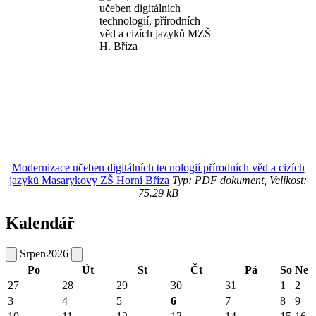
Modernizace učeben digitálních tecnologií přírodních věd a cizích
jazyků Masarykovy ZŠ Horní Bříza
Typ: PDF dokument, Velikost:
75.29 kB
Kalendář
Srpen
2026
Po
Út
St
Čt
Pá
So
Ne
27
28
29
30
31
1
2
3
4
5
6
7
8
9