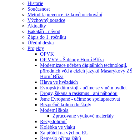
Historie
Současnost
Metodik prevence rizikového chování
Výchovný poradce
Aktuality
Bakaláři - návod
Zápis do 1. ročníku
Úřední deska
Projekty
OPVK
OP VVV - Šablony Horní Bříza
Modernizace učeben digitálních technologií,
přírodních věd a cizích jazyků Masarykovy ZŠ
Horní Bříza
Hlava ve hvězdách
Evropský dům stojí - učíme se v něm bydlet
Drogy, šikana a rasismus - ani náhodou
Jsme Evropané - učíme se spolupracovat
Bezpečně kolmo do školy
Moderní škola
Zpracované výukové materiály
Recyklohraní
Kolébka ve vlaku
Za přáteli na východ EU
Řemeslo očima žáků