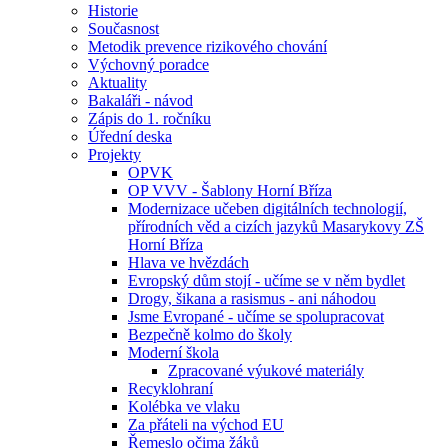
Historie
Současnost
Metodik prevence rizikového chování
Výchovný poradce
Aktuality
Bakaláři - návod
Zápis do 1. ročníku
Úřední deska
Projekty
OPVK
OP VVV - Šablony Horní Bříza
Modernizace učeben digitálních technologií,
přírodních věd a cizích jazyků Masarykovy ZŠ
Horní Bříza
Hlava ve hvězdách
Evropský dům stojí - učíme se v něm bydlet
Drogy, šikana a rasismus - ani náhodou
Jsme Evropané - učíme se spolupracovat
Bezpečně kolmo do školy
Moderní škola
Zpracované výukové materiály
Recyklohraní
Kolébka ve vlaku
Za přáteli na východ EU
Řemeslo očima žáků