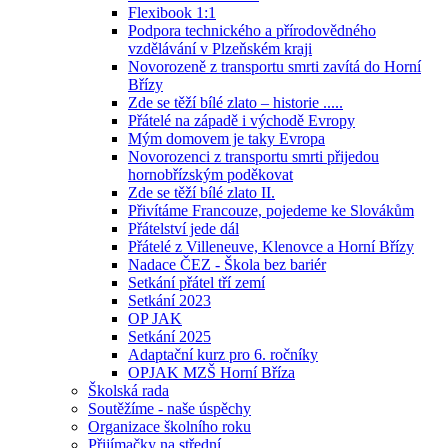
Flexibook 1:1
Podpora technického a přírodovědného
vzdělávání v Plzeňském kraji
Novorozeně z transportu smrti zavítá do Horní
Břízy
Zde se těží bílé zlato – historie .....
Přátelé na západě i východě Evropy
Mým domovem je taky Evropa
Novorozenci z transportu smrti přijedou
hornobřízským poděkovat
Zde se těží bílé zlato II.
Přivítáme Francouze, pojedeme ke Slovákům
Přátelství jede dál
Přátelé z Villeneuve, Klenovce a Horní Břízy
Nadace ČEZ - Škola bez bariér
Setkání přátel tří zemí
Setkání 2023
OP JAK
Setkání 2025
Adaptační kurz pro 6. ročníky
OPJAK MZŠ Horní Bříza
Školská rada
Soutěžíme - naše úspěchy
Organizace školního roku
Přijímačky na střední