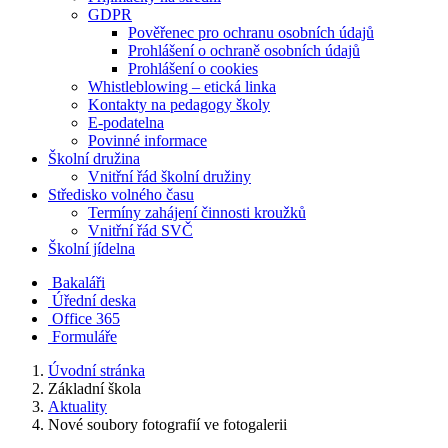
GDPR
Pověřenec pro ochranu osobních údajů
Prohlášení o ochraně osobních údajů
Prohlášení o cookies
Whistleblowing – etická linka
Kontakty na pedagogy školy
E-podatelna
Povinné informace
Školní družina
Vnitřní řád školní družiny
Středisko volného času
Termíny zahájení činnosti kroužků
Vnitřní řád SVČ
Školní jídelna
Bakaláři
Úřední deska
Office 365
Formuláře
Úvodní stránka
Základní škola
Aktuality
Nové soubory fotografií ve fotogalerii