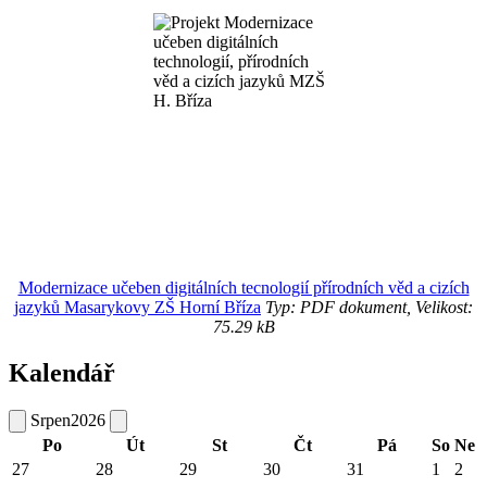
Modernizace učeben digitálních tecnologií přírodních věd a cizích
jazyků Masarykovy ZŠ Horní Bříza
Typ: PDF dokument, Velikost:
75.29 kB
Kalendář
Srpen
2026
Po
Út
St
Čt
Pá
So
Ne
27
28
29
30
31
1
2