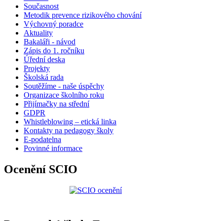
Současnost
Metodik prevence rizikového chování
Výchovný poradce
Aktuality
Bakaláři - návod
Zápis do 1. ročníku
Úřední deska
Projekty
Školská rada
Soutěžíme - naše úspěchy
Organizace školního roku
Přijímačky na střední
GDPR
Whistleblowing – etická linka
Kontakty na pedagogy školy
E-podatelna
Povinné informace
Ocenění SCIO