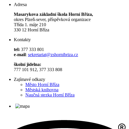
Adresa
Masarykova základní škola Horní Bříza,
okres Plzeň-sever, příspěvková organizace
Třída 1. máje 210
330 12 Horní Bříza
Kontakty
tel:
377 333 801
e-mail
:
sekretariat@zshornibriza.cz
školní jídelna:
777 101 912, 377 333 808
Zajímavé odkazy
Město Horní Bříza
Městská knihovna
Naučná stezka Horní Bříza