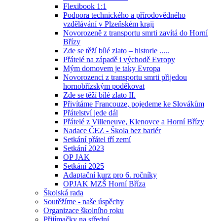
Flexibook 1:1
Podpora technického a přírodovědného
vzdělávání v Plzeňském kraji
Novorozeně z transportu smrti zavítá do Horní
Břízy
Zde se těží bílé zlato – historie .....
Přátelé na západě i východě Evropy
Mým domovem je taky Evropa
Novorozenci z transportu smrti přijedou
hornobřízským poděkovat
Zde se těží bílé zlato II.
Přivítáme Francouze, pojedeme ke Slovákům
Přátelství jede dál
Přátelé z Villeneuve, Klenovce a Horní Břízy
Nadace ČEZ - Škola bez bariér
Setkání přátel tří zemí
Setkání 2023
OP JAK
Setkání 2025
Adaptační kurz pro 6. ročníky
OPJAK MZŠ Horní Bříza
Školská rada
Soutěžíme - naše úspěchy
Organizace školního roku
Přijímačky na střední