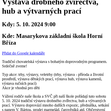
Výstava drobného zvířectva,
hub a výtvarných prací
Kdy:
5. 10. 2024 9:00
Kde:
Masarykova základní škola Horní
Bříza
Přidat do Google kalendáře
Tradiční chovatelská výstava s bohatým doprovodným programem.
Srdečně zveme!
Typ akce: trhy, výstavy, veletrhy (trhy, výstava - příroda a životní
prostředí, výstava dětských prací, výstava hub, výstava kamenů,
výstava ručních prací)
Akce je vhodná pro děti
Vážení rodiče naše škola a SVČ při naší škole pořádají tuto sobotu
5. 10. 2024 tradiční výstavu drobného zvířectva, hub a výtvarných
prací. Výstavu doprovází mnoho dalších expozic, přednáška, setkání
s panem V. Bártou, prodej marmelád, čarověníků atd. Občerstvení