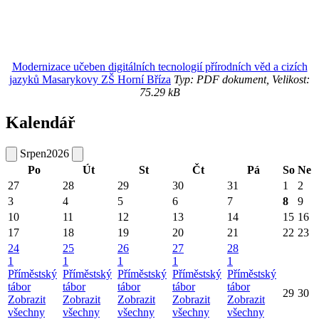
Modernizace učeben digitálních tecnologií přírodních věd a cizích
jazyků Masarykovy ZŠ Horní Bříza
Typ: PDF dokument, Velikost:
75.29 kB
Kalendář
Srpen
2026
Po
Út
St
Čt
Pá
So
Ne
27
28
29
30
31
1
2
3
4
5
6
7
8
9
10
11
12
13
14
15
16
17
18
19
20
21
22
23
24
25
26
27
28
1
1
1
1
1
Příměstský
Příměstský
Příměstský
Příměstský
Příměstský
tábor
tábor
tábor
tábor
tábor
29
30
Zobrazit
Zobrazit
Zobrazit
Zobrazit
Zobrazit
všechny
všechny
všechny
všechny
všechny