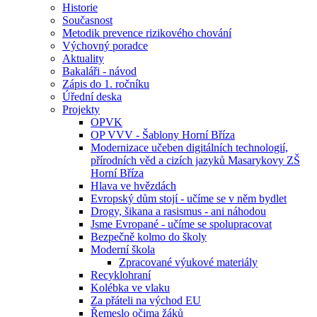
Historie
Současnost
Metodik prevence rizikového chování
Výchovný poradce
Aktuality
Bakaláři - návod
Zápis do 1. ročníku
Úřední deska
Projekty
OPVK
OP VVV - Šablony Horní Bříza
Modernizace učeben digitálních technologií,
přírodních věd a cizích jazyků Masarykovy ZŠ
Horní Bříza
Hlava ve hvězdách
Evropský dům stojí - učíme se v něm bydlet
Drogy, šikana a rasismus - ani náhodou
Jsme Evropané - učíme se spolupracovat
Bezpečně kolmo do školy
Moderní škola
Zpracované výukové materiály
Recyklohraní
Kolébka ve vlaku
Za přáteli na východ EU
Řemeslo očima žáků