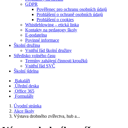
GDPR
Pověřenec pro ochranu osobních údajů
Prohlášení o ochraně osobních údajů
Prohlášení o cookies
Whistleblowing – etická linka
Kontakty na pedagogy školy
E-podatelna
Povinné informace
Školní družina
Vnitřní řád školní družiny
Středisko volného času
Termíny zahájení činnosti kroužků
Vnitřní řád SVČ
Školní jídelna
Bakaláři
Úřední deska
Office 365
Formuláře
Úvodní stránka
Akce školy
Výstava drobného zvířectva, hub a...