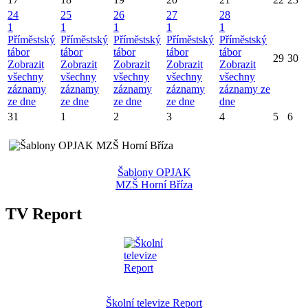
24
25
26
27
28
1
1
1
1
1
Příměstský
Příměstský
Příměstský
Příměstský
Příměstský
tábor
tábor
tábor
tábor
tábor
29
30
Zobrazit
Zobrazit
Zobrazit
Zobrazit
Zobrazit
všechny
všechny
všechny
všechny
všechny
záznamy
záznamy
záznamy
záznamy
záznamy ze
ze dne
ze dne
ze dne
ze dne
dne
31
1
2
3
4
5
6
Šablony OPJAK
MZŠ Horní Bříza
TV Report
Školní televize Report