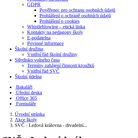
GDPR
Pověřenec pro ochranu osobních údajů
Prohlášení o ochraně osobních údajů
Prohlášení o cookies
Whistleblowing – etická linka
Kontakty na pedagogy školy
E-podatelna
Povinné informace
Školní družina
Vnitřní řád školní družiny
Středisko volného času
Termíny zahájení činnosti kroužků
Vnitřní řád SVČ
Školní jídelna
Bakaláři
Úřední deska
Office 365
Formuláře
Úvodní stránka
Akce školy
SVČ - Ledová královna - divadelní...