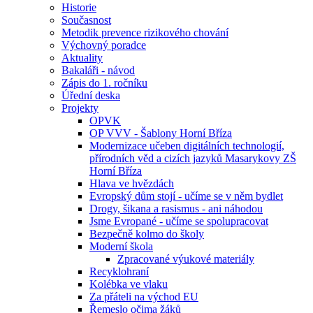
Historie
Současnost
Metodik prevence rizikového chování
Výchovný poradce
Aktuality
Bakaláři - návod
Zápis do 1. ročníku
Úřední deska
Projekty
OPVK
OP VVV - Šablony Horní Bříza
Modernizace učeben digitálních technologií,
přírodních věd a cizích jazyků Masarykovy ZŠ
Horní Bříza
Hlava ve hvězdách
Evropský dům stojí - učíme se v něm bydlet
Drogy, šikana a rasismus - ani náhodou
Jsme Evropané - učíme se spolupracovat
Bezpečně kolmo do školy
Moderní škola
Zpracované výukové materiály
Recyklohraní
Kolébka ve vlaku
Za přáteli na východ EU
Řemeslo očima žáků