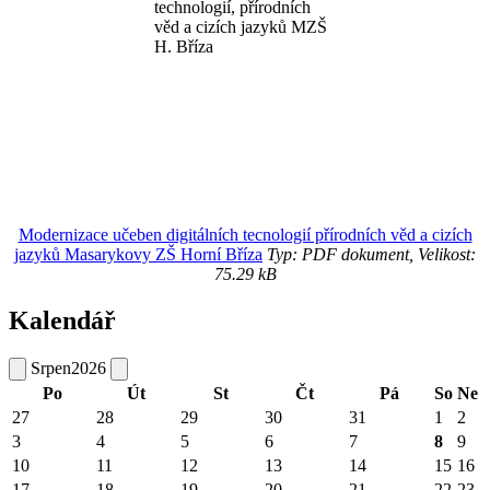
Modernizace učeben digitálních tecnologií přírodních věd a cizích
jazyků Masarykovy ZŠ Horní Bříza
Typ: PDF dokument, Velikost:
75.29 kB
Kalendář
Srpen
2026
Po
Út
St
Čt
Pá
So
Ne
27
28
29
30
31
1
2
3
4
5
6
7
8
9
10
11
12
13
14
15
16
17
18
19
20
21
22
23