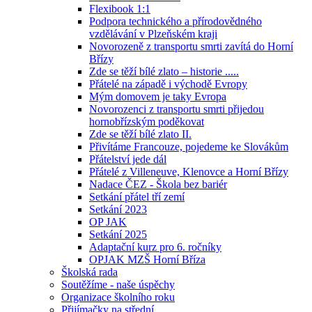
Flexibook 1:1
Podpora technického a přírodovědného
vzdělávání v Plzeňském kraji
Novorozeně z transportu smrti zavítá do Horní
Břízy
Zde se těží bílé zlato – historie .....
Přátelé na západě i východě Evropy
Mým domovem je taky Evropa
Novorozenci z transportu smrti přijedou
hornobřízským poděkovat
Zde se těží bílé zlato II.
Přivítáme Francouze, pojedeme ke Slovákům
Přátelství jede dál
Přátelé z Villeneuve, Klenovce a Horní Břízy
Nadace ČEZ - Škola bez bariér
Setkání přátel tří zemí
Setkání 2023
OP JAK
Setkání 2025
Adaptační kurz pro 6. ročníky
OPJAK MZŠ Horní Bříza
Školská rada
Soutěžíme - naše úspěchy
Organizace školního roku
Přijímačky na střední