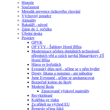
Historie
Současnost
Metodik prevence rizikového chování
Výchovný poradce
Aktuality
Bakaláři - návod
Zápis do 1. ročníku
Úřední deska
Projekty
OPVK
OP VVV - Šablony Horní Bříza
Modernizace učeben digitálních technologií,
přírodních věd a cizích jazyků Masarykovy ZŠ
Horní Bříza
Hlava ve hvězdách
Evropský dům stojí - učíme se v něm bydlet
Drogy, šikana a rasismus - ani náhodou
Jsme Evropané - učíme se spolupracovat
Bezpečně kolmo do školy
Moderní škola
Zpracované výukové materiály
Recyklohraní
Kolébka ve vlaku
Za přáteli na východ EU
Řemeslo očima žáků