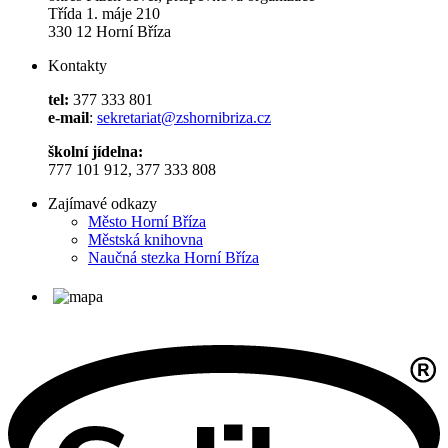
Třída 1. máje 210
330 12 Horní Bříza
Kontakty
tel:
377 333 801
e-mail
:
sekretariat@zshornibriza.cz
školní jídelna:
777 101 912, 377 333 808
Zajímavé odkazy
Město Horní Bříza
Městská knihovna
Naučná stezka Horní Bříza