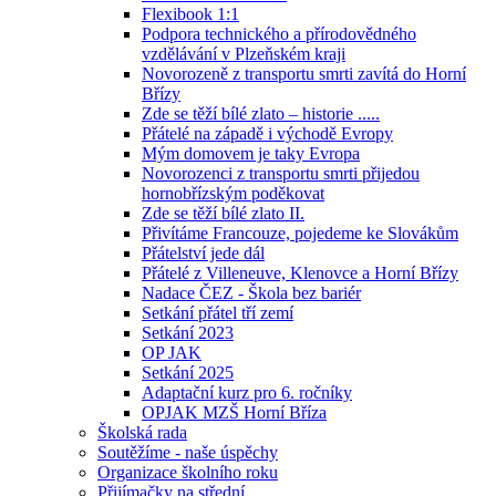
Flexibook 1:1
Podpora technického a přírodovědného
vzdělávání v Plzeňském kraji
Novorozeně z transportu smrti zavítá do Horní
Břízy
Zde se těží bílé zlato – historie .....
Přátelé na západě i východě Evropy
Mým domovem je taky Evropa
Novorozenci z transportu smrti přijedou
hornobřízským poděkovat
Zde se těží bílé zlato II.
Přivítáme Francouze, pojedeme ke Slovákům
Přátelství jede dál
Přátelé z Villeneuve, Klenovce a Horní Břízy
Nadace ČEZ - Škola bez bariér
Setkání přátel tří zemí
Setkání 2023
OP JAK
Setkání 2025
Adaptační kurz pro 6. ročníky
OPJAK MZŠ Horní Bříza
Školská rada
Soutěžíme - naše úspěchy
Organizace školního roku
Přijímačky na střední