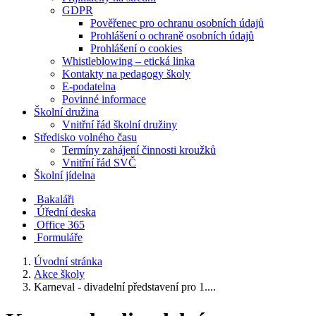
GDPR
Pověřenec pro ochranu osobních údajů
Prohlášení o ochraně osobních údajů
Prohlášení o cookies
Whistleblowing – etická linka
Kontakty na pedagogy školy
E-podatelna
Povinné informace
Školní družina
Vnitřní řád školní družiny
Středisko volného času
Termíny zahájení činnosti kroužků
Vnitřní řád SVČ
Školní jídelna
Bakaláři
Úřední deska
Office 365
Formuláře
Úvodní stránka
Akce školy
Karneval - divadelní představení pro 1....