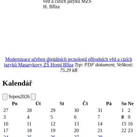
Modernizace učeben digitálních tecnologií přírodních věd a cizích
jazyků Masarykovy ZŠ Horní Bříza
Typ: PDF dokument, Velikost:
75.29 kB
Kalendář
Srpen
2026
Po
Út
St
Čt
Pá
So
Ne
27
28
29
30
31
1
2
3
4
5
6
7
8
9
10
11
12
13
14
15
16
17
18
19
20
21
22
23