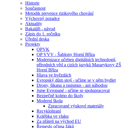
Historie
Současnost
Metodik prevence rizikového chování
Výchovný poradce
Aktuality
Bakaláři - návod
Zápis do 1. ročníku
Úřední deska
Projekty
OPVK
OP VVV - Šablony Horní Bříza
Modernizace učeben digitálních technologií,
přírodních věd a cizích jazyků Masarykovy ZŠ
Horní Bříza
Hlava ve hvězdách
Evropský dům stojí - učíme se v něm bydlet
Drogy, šikana a rasismus - ani náhodou
Jsme Evropané - učíme se spolupracovat
Bezpečně kolmo do školy
Moderní škola
Zpracované výukové materiály
Recyklohraní
Kolébka ve vlaku
Za přáteli na východ EU
Řemeslo očima žáků