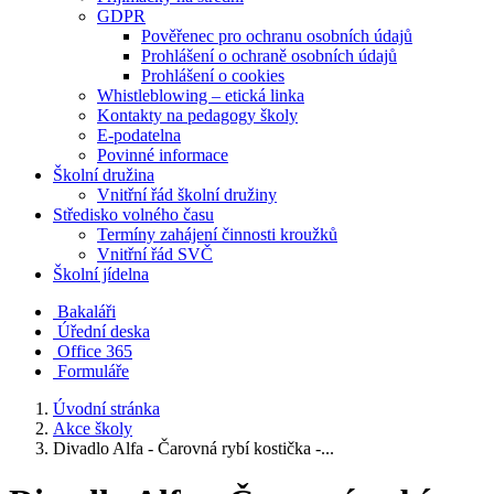
GDPR
Pověřenec pro ochranu osobních údajů
Prohlášení o ochraně osobních údajů
Prohlášení o cookies
Whistleblowing – etická linka
Kontakty na pedagogy školy
E-podatelna
Povinné informace
Školní družina
Vnitřní řád školní družiny
Středisko volného času
Termíny zahájení činnosti kroužků
Vnitřní řád SVČ
Školní jídelna
Bakaláři
Úřední deska
Office 365
Formuláře
Úvodní stránka
Akce školy
Divadlo Alfa - Čarovná rybí kostička -...