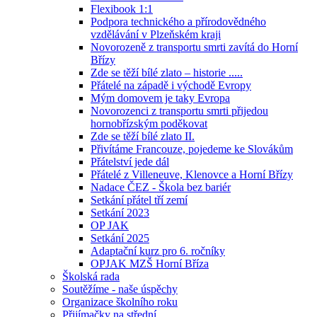
Flexibook 1:1
Podpora technického a přírodovědného
vzdělávání v Plzeňském kraji
Novorozeně z transportu smrti zavítá do Horní
Břízy
Zde se těží bílé zlato – historie .....
Přátelé na západě i východě Evropy
Mým domovem je taky Evropa
Novorozenci z transportu smrti přijedou
hornobřízským poděkovat
Zde se těží bílé zlato II.
Přivítáme Francouze, pojedeme ke Slovákům
Přátelství jede dál
Přátelé z Villeneuve, Klenovce a Horní Břízy
Nadace ČEZ - Škola bez bariér
Setkání přátel tří zemí
Setkání 2023
OP JAK
Setkání 2025
Adaptační kurz pro 6. ročníky
OPJAK MZŠ Horní Bříza
Školská rada
Soutěžíme - naše úspěchy
Organizace školního roku
Přijímačky na střední