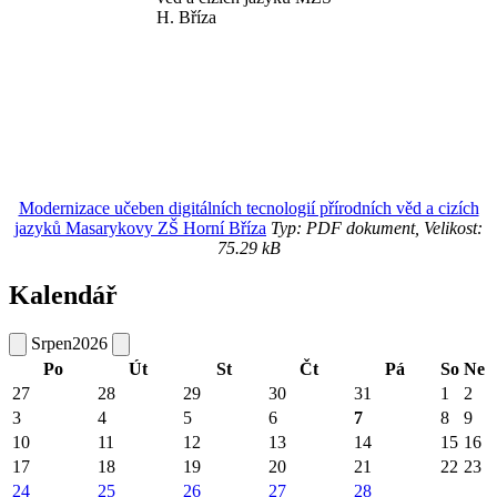
Modernizace učeben digitálních tecnologií přírodních věd a cizích
jazyků Masarykovy ZŠ Horní Bříza
Typ: PDF dokument, Velikost:
75.29 kB
Kalendář
Srpen
2026
Po
Út
St
Čt
Pá
So
Ne
27
28
29
30
31
1
2
3
4
5
6
7
8
9
10
11
12
13
14
15
16
17
18
19
20
21
22
23
24
25
26
27
28