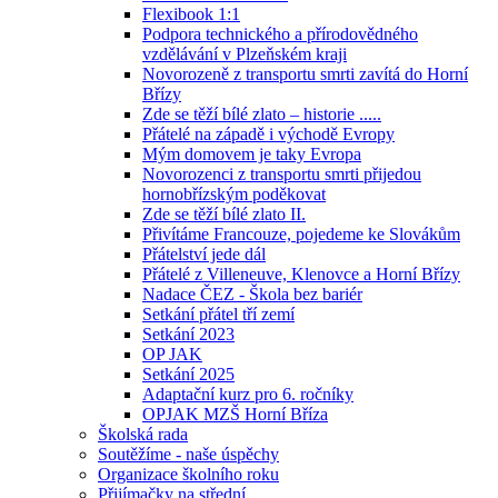
Flexibook 1:1
Podpora technického a přírodovědného
vzdělávání v Plzeňském kraji
Novorozeně z transportu smrti zavítá do Horní
Břízy
Zde se těží bílé zlato – historie .....
Přátelé na západě i východě Evropy
Mým domovem je taky Evropa
Novorozenci z transportu smrti přijedou
hornobřízským poděkovat
Zde se těží bílé zlato II.
Přivítáme Francouze, pojedeme ke Slovákům
Přátelství jede dál
Přátelé z Villeneuve, Klenovce a Horní Břízy
Nadace ČEZ - Škola bez bariér
Setkání přátel tří zemí
Setkání 2023
OP JAK
Setkání 2025
Adaptační kurz pro 6. ročníky
OPJAK MZŠ Horní Bříza
Školská rada
Soutěžíme - naše úspěchy
Organizace školního roku
Přijímačky na střední