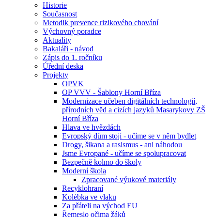
Historie
Současnost
Metodik prevence rizikového chování
Výchovný poradce
Aktuality
Bakaláři - návod
Zápis do 1. ročníku
Úřední deska
Projekty
OPVK
OP VVV - Šablony Horní Bříza
Modernizace učeben digitálních technologií,
přírodních věd a cizích jazyků Masarykovy ZŠ
Horní Bříza
Hlava ve hvězdách
Evropský dům stojí - učíme se v něm bydlet
Drogy, šikana a rasismus - ani náhodou
Jsme Evropané - učíme se spolupracovat
Bezpečně kolmo do školy
Moderní škola
Zpracované výukové materiály
Recyklohraní
Kolébka ve vlaku
Za přáteli na východ EU
Řemeslo očima žáků