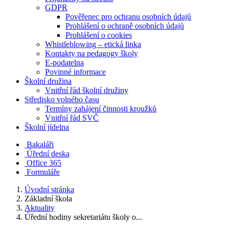
GDPR
Pověřenec pro ochranu osobních údajů
Prohlášení o ochraně osobních údajů
Prohlášení o cookies
Whistleblowing – etická linka
Kontakty na pedagogy školy
E-podatelna
Povinné informace
Školní družina
Vnitřní řád školní družiny
Středisko volného času
Termíny zahájení činnosti kroužků
Vnitřní řád SVČ
Školní jídelna
Bakaláři
Úřední deska
Office 365
Formuláře
Úvodní stránka
Základní škola
Aktuality
Úřední hodiny sekretariátu školy o...