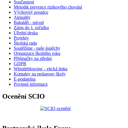
Současnost
Metodik prevence rizikového chování
Výchovný poradce
Aktuality
Bakaláři - návod
Zápis do 1. ročníku
Úřední deska
Projekty
Školská rada
Soutěžíme - naše úspěchy
Organizace školního roku
Přijímačky na střední
GDPR
Whistleblowing – etická linka
Kontakty na pedagogy školy
E-podatelna
Povinné informace
Ocenění SCIO