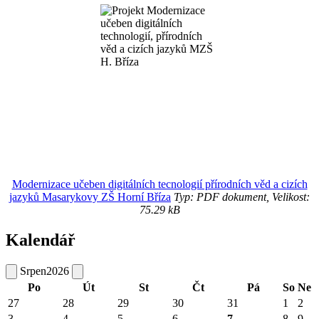
Modernizace učeben digitálních tecnologií přírodních věd a cizích
jazyků Masarykovy ZŠ Horní Bříza
Typ: PDF dokument, Velikost:
75.29 kB
Kalendář
Srpen
2026
Po
Út
St
Čt
Pá
So
Ne
27
28
29
30
31
1
2
3
4
5
6
7
8
9