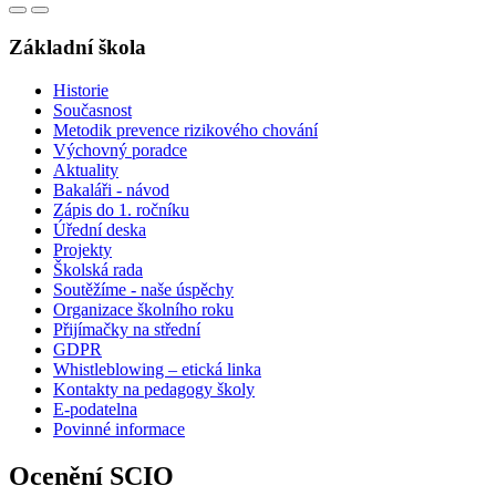
Základní škola
Historie
Současnost
Metodik prevence rizikového chování
Výchovný poradce
Aktuality
Bakaláři - návod
Zápis do 1. ročníku
Úřední deska
Projekty
Školská rada
Soutěžíme - naše úspěchy
Organizace školního roku
Přijímačky na střední
GDPR
Whistleblowing – etická linka
Kontakty na pedagogy školy
E-podatelna
Povinné informace
Ocenění SCIO