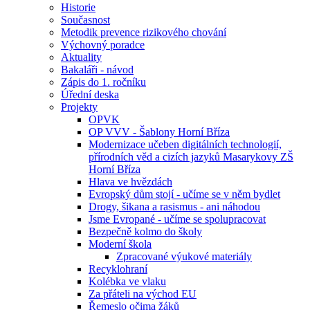
Historie
Současnost
Metodik prevence rizikového chování
Výchovný poradce
Aktuality
Bakaláři - návod
Zápis do 1. ročníku
Úřední deska
Projekty
OPVK
OP VVV - Šablony Horní Bříza
Modernizace učeben digitálních technologií,
přírodních věd a cizích jazyků Masarykovy ZŠ
Horní Bříza
Hlava ve hvězdách
Evropský dům stojí - učíme se v něm bydlet
Drogy, šikana a rasismus - ani náhodou
Jsme Evropané - učíme se spolupracovat
Bezpečně kolmo do školy
Moderní škola
Zpracované výukové materiály
Recyklohraní
Kolébka ve vlaku
Za přáteli na východ EU
Řemeslo očima žáků