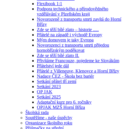
Flexibook 1:1
Podpora technického a přírodovědného
vzdělávání v Plzeňském kraji
Novorozeně z transportu smrti zavítá do Horní
Břízy
Zde se těží bílé zlato – historie .....
Přátelé na západě i východě Evropy
Mým domovem je taky Evropa
Novorozenci z transportu smrti přijedou
hornobřízským poděkovat
Zde se těží bílé zlato II.
Přivítáme Francouze, pojedeme ke Slovákům
Přátelství jede dál
Přátelé z Villeneuve, Klenovce a Horní Břízy
Nadace ČEZ - Škola bez bariér
Setkání přátel tří zemí
Setkání 2023
OP JAK
Setkání 2025
Adaptační kurz pro 6. ročníky
OPJAK MZŠ Horní Bříza
Školská rada
Soutěžíme - naše úspěchy
Organizace školního roku
Přijímačky na střední