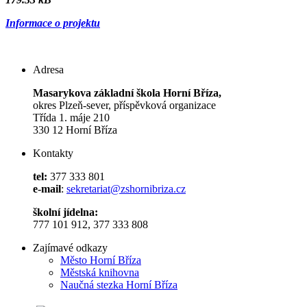
Informace o projektu
Adresa
Masarykova základní škola Horní Bříza,
okres Plzeň-sever, příspěvková organizace
Třída 1. máje 210
330 12 Horní Bříza
Kontakty
tel:
377 333 801
e-mail
:
sekretariat@zshornibriza.cz
školní jídelna:
777 101 912, 377 333 808
Zajímavé odkazy
Město Horní Bříza
Městská knihovna
Naučná stezka Horní Bříza