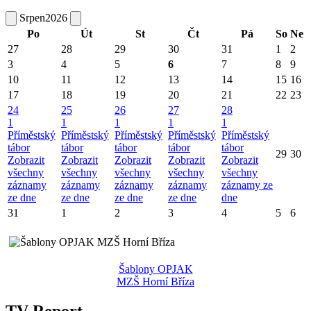
Srpen
2026
Po
Út
St
Čt
Pá
So
Ne
27
28
29
30
31
1
2
3
4
5
6
7
8
9
10
11
12
13
14
15
16
17
18
19
20
21
22
23
24
25
26
27
28
1
1
1
1
1
Příměstský
Příměstský
Příměstský
Příměstský
Příměstský
tábor
tábor
tábor
tábor
tábor
29
30
Zobrazit
Zobrazit
Zobrazit
Zobrazit
Zobrazit
všechny
všechny
všechny
všechny
všechny
záznamy
záznamy
záznamy
záznamy
záznamy ze
ze dne
ze dne
ze dne
ze dne
dne
31
1
2
3
4
5
6
Šablony OPJAK
MZŠ Horní Bříza
TV Report