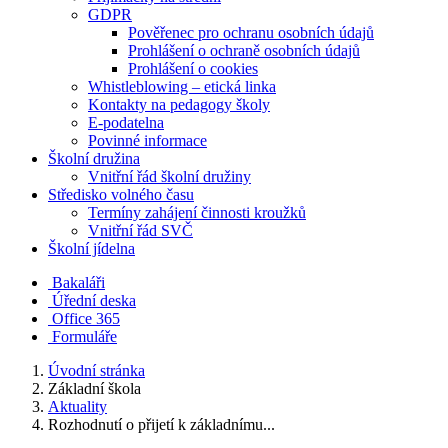
GDPR
Pověřenec pro ochranu osobních údajů
Prohlášení o ochraně osobních údajů
Prohlášení o cookies
Whistleblowing – etická linka
Kontakty na pedagogy školy
E-podatelna
Povinné informace
Školní družina
Vnitřní řád školní družiny
Středisko volného času
Termíny zahájení činnosti kroužků
Vnitřní řád SVČ
Školní jídelna
Bakaláři
Úřední deska
Office 365
Formuláře
Úvodní stránka
Základní škola
Aktuality
Rozhodnutí o přijetí k základnímu...