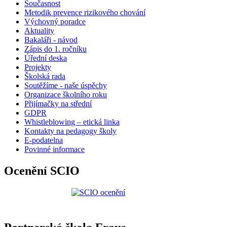
Současnost
Metodik prevence rizikového chování
Výchovný poradce
Aktuality
Bakaláři - návod
Zápis do 1. ročníku
Úřední deska
Projekty
Školská rada
Soutěžíme - naše úspěchy
Organizace školního roku
Přijímačky na střední
GDPR
Whistleblowing – etická linka
Kontakty na pedagogy školy
E-podatelna
Povinné informace
Ocenění SCIO