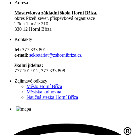
Adresa
Masarykova základní škola Horní Bříza,
okres Plzeň-sever, příspěvková organizace
Třída 1. máje 210
330 12 Horní Bříza
Kontakty
tel:
377 333 801
e-mail
:
sekretariat@zshornibriza.cz
školní jídelna:
777 101 912, 377 333 808
Zajímavé odkazy
Město Horní Bříza
Městská knihovna
Naučná stezka Horní Bříza