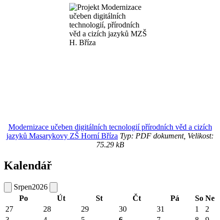
Modernizace učeben digitálních tecnologií přírodních věd a cizích
jazyků Masarykovy ZŠ Horní Bříza
Typ: PDF dokument, Velikost:
75.29 kB
Kalendář
Srpen
2026
Po
Út
St
Čt
Pá
So
Ne
27
28
29
30
31
1
2
3
4
5
6
7
8
9