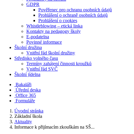
GDPR
Pověřenec pro ochranu osobních údajů
Prohlášení o ochraně osobních údajů
Prohlášení o cookies
Whistleblowing – etická linka
Kontakty na pedagogy školy
E-podatelna
Povinné informace
Školní družina
Vnitřní řád školní družiny
Středisko volného času
Termíny zahájení činnosti kroužků
Vnitřní řád SVČ
Školní jídelna
Bakaláři
Úřední deska
Office 365
Formuláře
Úvodní stránka
Základní škola
Aktuality
Informace k přijímacím zkouškám na SŠ...