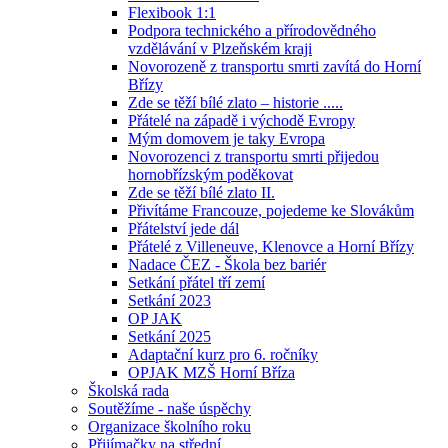
Flexibook 1:1
Podpora technického a přírodovědného
vzdělávání v Plzeňském kraji
Novorozeně z transportu smrti zavítá do Horní
Břízy
Zde se těží bílé zlato – historie .....
Přátelé na západě i východě Evropy
Mým domovem je taky Evropa
Novorozenci z transportu smrti přijedou
hornobřízským poděkovat
Zde se těží bílé zlato II.
Přivítáme Francouze, pojedeme ke Slovákům
Přátelství jede dál
Přátelé z Villeneuve, Klenovce a Horní Břízy
Nadace ČEZ - Škola bez bariér
Setkání přátel tří zemí
Setkání 2023
OP JAK
Setkání 2025
Adaptační kurz pro 6. ročníky
OPJAK MZŠ Horní Bříza
Školská rada
Soutěžíme - naše úspěchy
Organizace školního roku
Přijímačky na střední