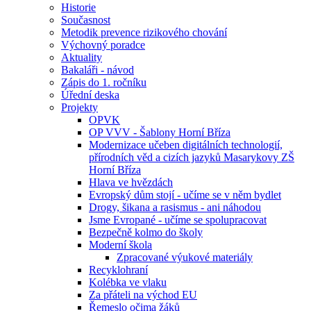
Historie
Současnost
Metodik prevence rizikového chování
Výchovný poradce
Aktuality
Bakaláři - návod
Zápis do 1. ročníku
Úřední deska
Projekty
OPVK
OP VVV - Šablony Horní Bříza
Modernizace učeben digitálních technologií,
přírodních věd a cizích jazyků Masarykovy ZŠ
Horní Bříza
Hlava ve hvězdách
Evropský dům stojí - učíme se v něm bydlet
Drogy, šikana a rasismus - ani náhodou
Jsme Evropané - učíme se spolupracovat
Bezpečně kolmo do školy
Moderní škola
Zpracované výukové materiály
Recyklohraní
Kolébka ve vlaku
Za přáteli na východ EU
Řemeslo očima žáků