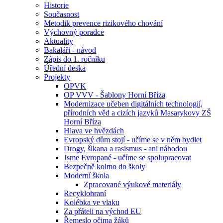
Historie
Současnost
Metodik prevence rizikového chování
Výchovný poradce
Aktuality
Bakaláři - návod
Zápis do 1. ročníku
Úřední deska
Projekty
OPVK
OP VVV - Šablony Horní Bříza
Modernizace učeben digitálních technologií,
přírodních věd a cizích jazyků Masarykovy ZŠ
Horní Bříza
Hlava ve hvězdách
Evropský dům stojí - učíme se v něm bydlet
Drogy, šikana a rasismus - ani náhodou
Jsme Evropané - učíme se spolupracovat
Bezpečně kolmo do školy
Moderní škola
Zpracované výukové materiály
Recyklohraní
Kolébka ve vlaku
Za přáteli na východ EU
Řemeslo očima žáků