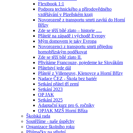
Flexibook 1:1
Podpora technického a přírodovědného
vzdělávání v Plzeňském kraji
Novorozeně z transportu smrti zavítá do Horní
Břízy
Zde se těží bílé zlato – historie .....
Přátelé na západě i východě Evropy
Mým domovem je taky Evropa
Novorozenci z transportu smrti přijedou
hornobřízským poděkovat
Zde se těží bílé zlato II.
Přivítáme Francouze, pojedeme ke Slovákům
Přátelství jede dál
Přátelé z Villeneuve, Klenovce a Horní Břízy
Nadace ČEZ - Škola bez bariér
Setkání přátel tří zemí
Setkání 2023
OP JAK
Setkání 2025
Adaptační kurz pro 6. ročníky
OPJAK MZŠ Horní Bříza
Školská rada
Soutěžíme - naše úspěchy
Organizace školního roku
Přijímačky na střední