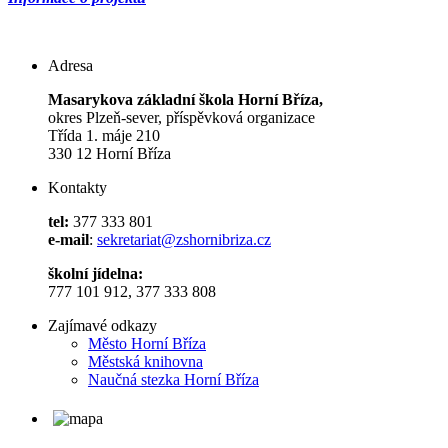
Adresa
Masarykova základní škola Horní Bříza,
okres Plzeň-sever, příspěvková organizace
Třída 1. máje 210
330 12 Horní Bříza
Kontakty
tel:
377 333 801
e-mail
:
sekretariat@zshornibriza.cz
školní jídelna:
777 101 912, 377 333 808
Zajímavé odkazy
Město Horní Bříza
Městská knihovna
Naučná stezka Horní Bříza