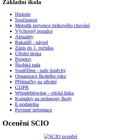
Základní škola
Historie
Současnost
Metodik prevence rizikového chování
Výchovný poradce
Aktuality
Bakaláři - návod
Zápis do 1. ročníku
Úřední deska
Projekty
Školská rada
Soutěžíme - naše úspěchy
Organizace školního roku
Přijímačky na střední
GDPR
Whistleblowing – etická linka
Kontakty na pedagogy školy
E-podatelna
Povinné informace
Ocenění SCIO