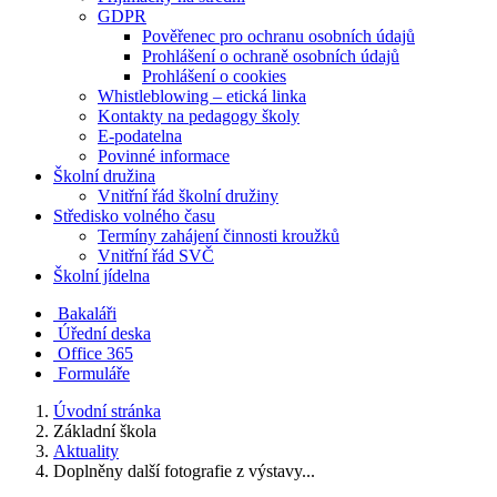
GDPR
Pověřenec pro ochranu osobních údajů
Prohlášení o ochraně osobních údajů
Prohlášení o cookies
Whistleblowing – etická linka
Kontakty na pedagogy školy
E-podatelna
Povinné informace
Školní družina
Vnitřní řád školní družiny
Středisko volného času
Termíny zahájení činnosti kroužků
Vnitřní řád SVČ
Školní jídelna
Bakaláři
Úřední deska
Office 365
Formuláře
Úvodní stránka
Základní škola
Aktuality
Doplněny další fotografie z výstavy...