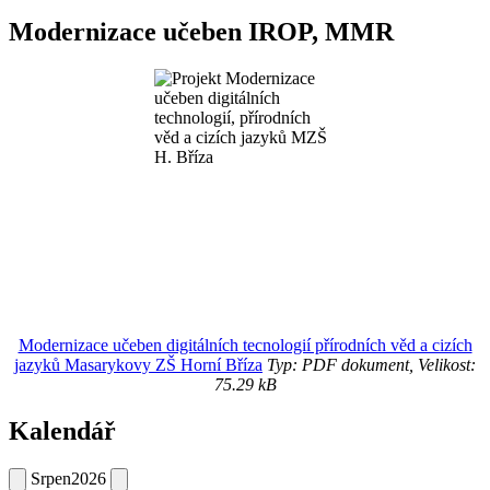
Modernizace učeben IROP, MMR
Modernizace učeben digitálních tecnologií přírodních věd a cizích
jazyků Masarykovy ZŠ Horní Bříza
Typ: PDF dokument, Velikost:
75.29 kB
Kalendář
Srpen
2026