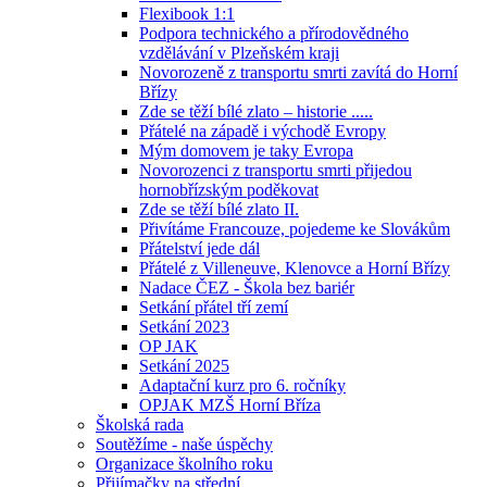
Flexibook 1:1
Podpora technického a přírodovědného
vzdělávání v Plzeňském kraji
Novorozeně z transportu smrti zavítá do Horní
Břízy
Zde se těží bílé zlato – historie .....
Přátelé na západě i východě Evropy
Mým domovem je taky Evropa
Novorozenci z transportu smrti přijedou
hornobřízským poděkovat
Zde se těží bílé zlato II.
Přivítáme Francouze, pojedeme ke Slovákům
Přátelství jede dál
Přátelé z Villeneuve, Klenovce a Horní Břízy
Nadace ČEZ - Škola bez bariér
Setkání přátel tří zemí
Setkání 2023
OP JAK
Setkání 2025
Adaptační kurz pro 6. ročníky
OPJAK MZŠ Horní Bříza
Školská rada
Soutěžíme - naše úspěchy
Organizace školního roku
Přijímačky na střední