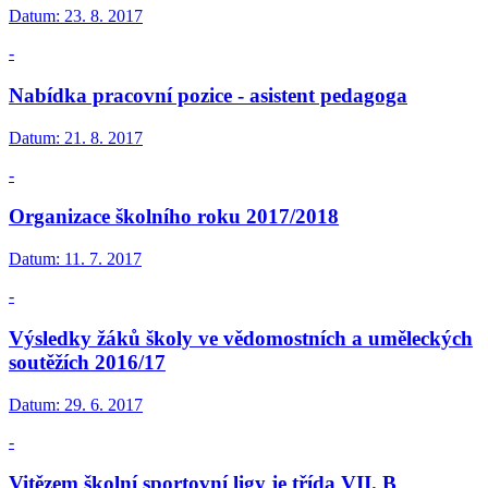
Datum:
23. 8. 2017
-
Nabídka pracovní pozice - asistent pedagoga
Datum:
21. 8. 2017
-
Organizace školního roku 2017/2018
Datum:
11. 7. 2017
-
Výsledky žáků školy ve vědomostních a uměleckých
soutěžích 2016/17
Datum:
29. 6. 2017
-
Vitězem školní sportovní ligy je třída VII. B