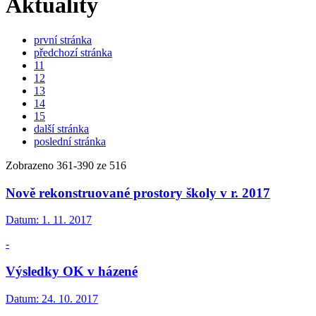
Aktuality
první stránka
předchozí stránka
11
12
13
14
15
další stránka
poslední stránka
Zobrazeno
361
-
390
ze 516
Nově rekonstruované prostory školy v r. 2017
Datum:
1. 11. 2017
-
Výsledky OK v házené
Datum:
24. 10. 2017