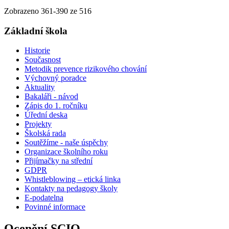
Zobrazeno
361
-
390
ze 516
Základní škola
Historie
Současnost
Metodik prevence rizikového chování
Výchovný poradce
Aktuality
Bakaláři - návod
Zápis do 1. ročníku
Úřední deska
Projekty
Školská rada
Soutěžíme - naše úspěchy
Organizace školního roku
Přijímačky na střední
GDPR
Whistleblowing – etická linka
Kontakty na pedagogy školy
E-podatelna
Povinné informace
Ocenění SCIO