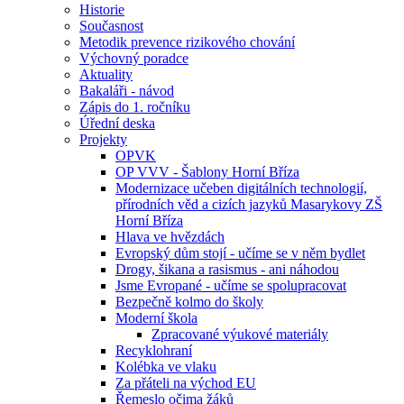
Historie
Současnost
Metodik prevence rizikového chování
Výchovný poradce
Aktuality
Bakaláři - návod
Zápis do 1. ročníku
Úřední deska
Projekty
OPVK
OP VVV - Šablony Horní Bříza
Modernizace učeben digitálních technologií,
přírodních věd a cizích jazyků Masarykovy ZŠ
Horní Bříza
Hlava ve hvězdách
Evropský dům stojí - učíme se v něm bydlet
Drogy, šikana a rasismus - ani náhodou
Jsme Evropané - učíme se spolupracovat
Bezpečně kolmo do školy
Moderní škola
Zpracované výukové materiály
Recyklohraní
Kolébka ve vlaku
Za přáteli na východ EU
Řemeslo očima žáků