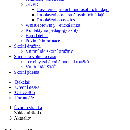
GDPR
Pověřenec pro ochranu osobních údajů
Prohlášení o ochraně osobních údajů
Prohlášení o cookies
Whistleblowing – etická linka
Kontakty na pedagogy školy
E-podatelna
Povinné informace
Školní družina
Vnitřní řád školní družiny
Středisko volného času
Termíny zahájení činnosti kroužků
Vnitřní řád SVČ
Školní jídelna
Bakaláři
Úřední deska
Office 365
Formuláře
Úvodní stránka
Základní škola
Aktuality