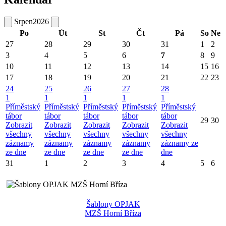
Srpen
2026
Po
Út
St
Čt
Pá
So
Ne
27
28
29
30
31
1
2
3
4
5
6
7
8
9
10
11
12
13
14
15
16
17
18
19
20
21
22
23
24
25
26
27
28
1
1
1
1
1
Příměstský
Příměstský
Příměstský
Příměstský
Příměstský
tábor
tábor
tábor
tábor
tábor
29
30
Zobrazit
Zobrazit
Zobrazit
Zobrazit
Zobrazit
všechny
všechny
všechny
všechny
všechny
záznamy
záznamy
záznamy
záznamy
záznamy ze
ze dne
ze dne
ze dne
ze dne
dne
31
1
2
3
4
5
6
Šablony OPJAK
MZŠ Horní Bříza