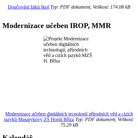
Doučování žáků škol
Typ: PDF dokument, Velikost: 174.08 kB
Modernizace učeben IROP, MMR
Modernizace učeben digitálních tecnologií přírodních věd a cizích
jazyků Masarykovy ZŠ Horní Bříza
Typ: PDF dokument, Velikost:
75.29 kB
Kalendář