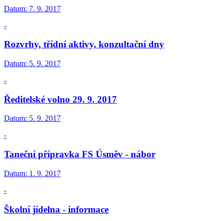
Datum:
7. 9. 2017
-
Rozvrhy, třídní aktivy, konzultační dny
Datum:
5. 9. 2017
-
Ředitelské volno 29. 9. 2017
Datum:
5. 9. 2017
-
Taneční přípravka FS Úsměv - nábor
Datum:
1. 9. 2017
-
Školní jídelna - informace