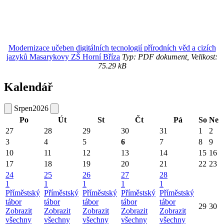
Modernizace učeben digitálních tecnologií přírodních věd a cizích
jazyků Masarykovy ZŠ Horní Bříza
Typ: PDF dokument, Velikost:
75.29 kB
Kalendář
Srpen
2026
Po
Út
St
Čt
Pá
So
Ne
27
28
29
30
31
1
2
3
4
5
6
7
8
9
10
11
12
13
14
15
16
17
18
19
20
21
22
23
24
25
26
27
28
1
1
1
1
1
Příměstský
Příměstský
Příměstský
Příměstský
Příměstský
tábor
tábor
tábor
tábor
tábor
29
30
Zobrazit
Zobrazit
Zobrazit
Zobrazit
Zobrazit
všechny
všechny
všechny
všechny
všechny