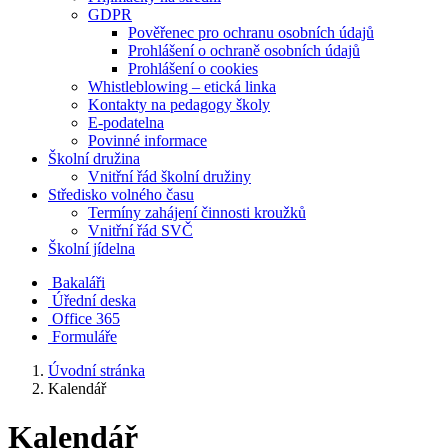
GDPR
Pověřenec pro ochranu osobních údajů
Prohlášení o ochraně osobních údajů
Prohlášení o cookies
Whistleblowing – etická linka
Kontakty na pedagogy školy
E-podatelna
Povinné informace
Školní družina
Vnitřní řád školní družiny
Středisko volného času
Termíny zahájení činnosti kroužků
Vnitřní řád SVČ
Školní jídelna
Bakaláři
Úřední deska
Office 365
Formuláře
Úvodní stránka
Kalendář
Kalendář