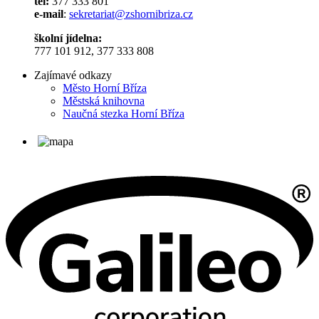
tel:
377 333 801
e-mail
:
sekretariat@zshornibriza.cz
školní jídelna:
777 101 912, 377 333 808
Zajímavé odkazy
Město Horní Bříza
Městská knihovna
Naučná stezka Horní Bříza