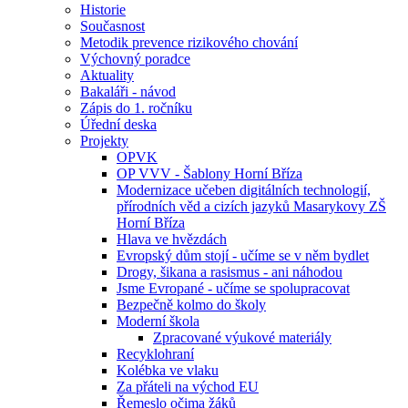
Historie
Současnost
Metodik prevence rizikového chování
Výchovný poradce
Aktuality
Bakaláři - návod
Zápis do 1. ročníku
Úřední deska
Projekty
OPVK
OP VVV - Šablony Horní Bříza
Modernizace učeben digitálních technologií,
přírodních věd a cizích jazyků Masarykovy ZŠ
Horní Bříza
Hlava ve hvězdách
Evropský dům stojí - učíme se v něm bydlet
Drogy, šikana a rasismus - ani náhodou
Jsme Evropané - učíme se spolupracovat
Bezpečně kolmo do školy
Moderní škola
Zpracované výukové materiály
Recyklohraní
Kolébka ve vlaku
Za přáteli na východ EU
Řemeslo očima žáků