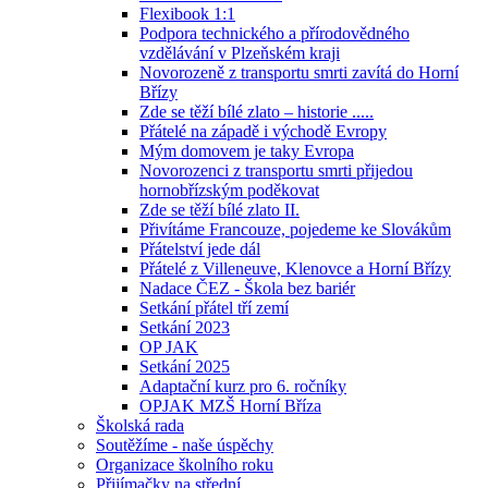
Flexibook 1:1
Podpora technického a přírodovědného
vzdělávání v Plzeňském kraji
Novorozeně z transportu smrti zavítá do Horní
Břízy
Zde se těží bílé zlato – historie .....
Přátelé na západě i východě Evropy
Mým domovem je taky Evropa
Novorozenci z transportu smrti přijedou
hornobřízským poděkovat
Zde se těží bílé zlato II.
Přivítáme Francouze, pojedeme ke Slovákům
Přátelství jede dál
Přátelé z Villeneuve, Klenovce a Horní Břízy
Nadace ČEZ - Škola bez bariér
Setkání přátel tří zemí
Setkání 2023
OP JAK
Setkání 2025
Adaptační kurz pro 6. ročníky
OPJAK MZŠ Horní Bříza
Školská rada
Soutěžíme - naše úspěchy
Organizace školního roku
Přijímačky na střední