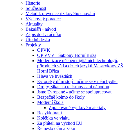
Historie
Současnost
Metodik prevence rizikového chování
Výchovný poradce
Aktuality
Bakaláři - návod
Zápis do 1. ročníku
Úřední deska
Projekty
OPVK
OP VVV - Šablony Horní Bříza
Modernizace učeben digitálních technologií,
přírodních věd a cizích jazyků Masarykovy ZŠ
Horní Bříza
Hlava ve hvězdách
Evropský dům stojí - učíme se v něm bydlet
Drogy, šikana a rasismus - ani náhodou
Jsme Evropané - učíme se spolupracovat
Bezpečně kolmo do školy
Moderní škola
Zpracované výukové materiály
Recyklohraní
Kolébka ve vlaku
Za přáteli na východ EU
Řemeslo očima žáků