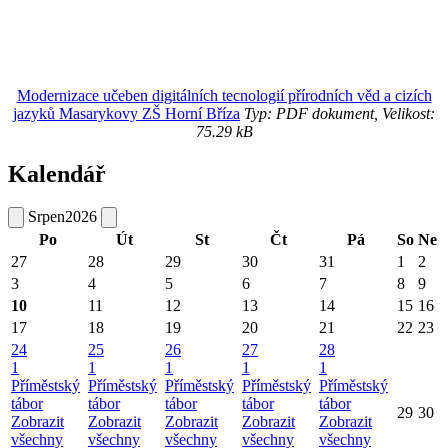
Modernizace učeben digitálních tecnologií přírodních věd a cizích
jazyků Masarykovy ZŠ Horní Bříza
Typ: PDF dokument, Velikost:
75.29 kB
Kalendář
Srpen
2026
Po
Út
St
Čt
Pá
So
Ne
27
28
29
30
31
1
2
3
4
5
6
7
8
9
10
11
12
13
14
15
16
17
18
19
20
21
22
23
24
25
26
27
28
1
1
1
1
1
Příměstský
Příměstský
Příměstský
Příměstský
Příměstský
tábor
tábor
tábor
tábor
tábor
29
30
Zobrazit
Zobrazit
Zobrazit
Zobrazit
Zobrazit
všechny
všechny
všechny
všechny
všechny