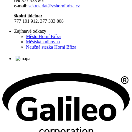
tel:
377 333 801
e-mail
:
sekretariat@zshornibriza.cz
školní jídelna:
777 101 912, 377 333 808
Zajímavé odkazy
Město Horní Bříza
Městská knihovna
Naučná stezka Horní Bříza