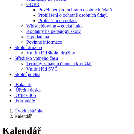
GDPR
Pověřenec pro ochranu osobních údajů
Prohlášení o ochraně osobních údajů
Prohlášení o cookies
Whistleblowing – etická linka
Kontakty na pedagogy školy
E-podatelna
Povinné informace
Školní družina
Vnitřní řád školní družiny
Středisko volného času
Termíny zahájení činnosti kroužků
Vnitřní řád SVČ
Školní jídelna
Bakaláři
Úřední deska
Office 365
Formuláře
Úvodní stránka
Kalendář
Kalendář