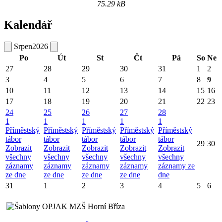
75.29 kB
Kalendář
Srpen
2026
Po
Út
St
Čt
Pá
So
Ne
27
28
29
30
31
1
2
3
4
5
6
7
8
9
10
11
12
13
14
15
16
17
18
19
20
21
22
23
24
25
26
27
28
1
1
1
1
1
Příměstský
Příměstský
Příměstský
Příměstský
Příměstský
tábor
tábor
tábor
tábor
tábor
29
30
Zobrazit
Zobrazit
Zobrazit
Zobrazit
Zobrazit
všechny
všechny
všechny
všechny
všechny
záznamy
záznamy
záznamy
záznamy
záznamy ze
ze dne
ze dne
ze dne
ze dne
dne
31
1
2
3
4
5
6