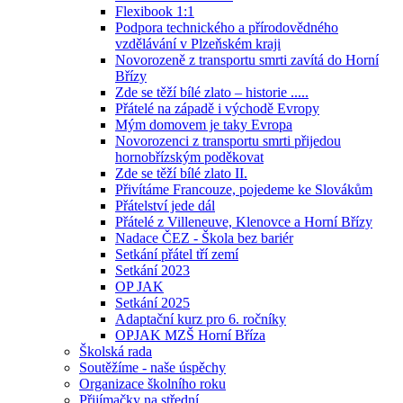
Flexibook 1:1
Podpora technického a přírodovědného
vzdělávání v Plzeňském kraji
Novorozeně z transportu smrti zavítá do Horní
Břízy
Zde se těží bílé zlato – historie .....
Přátelé na západě i východě Evropy
Mým domovem je taky Evropa
Novorozenci z transportu smrti přijedou
hornobřízským poděkovat
Zde se těží bílé zlato II.
Přivítáme Francouze, pojedeme ke Slovákům
Přátelství jede dál
Přátelé z Villeneuve, Klenovce a Horní Břízy
Nadace ČEZ - Škola bez bariér
Setkání přátel tří zemí
Setkání 2023
OP JAK
Setkání 2025
Adaptační kurz pro 6. ročníky
OPJAK MZŠ Horní Bříza
Školská rada
Soutěžíme - naše úspěchy
Organizace školního roku
Přijímačky na střední