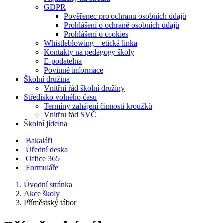
GDPR
Pověřenec pro ochranu osobních údajů
Prohlášení o ochraně osobních údajů
Prohlášení o cookies
Whistleblowing – etická linka
Kontakty na pedagogy školy
E-podatelna
Povinné informace
Školní družina
Vnitřní řád školní družiny
Středisko volného času
Termíny zahájení činnosti kroužků
Vnitřní řád SVČ
Školní jídelna
Bakaláři
Úřední deska
Office 365
Formuláře
Úvodní stránka
Akce školy
Příměstský tábor