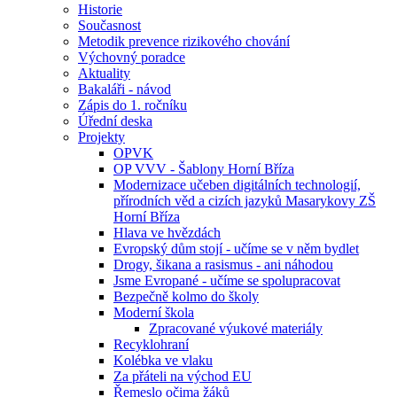
Historie
Současnost
Metodik prevence rizikového chování
Výchovný poradce
Aktuality
Bakaláři - návod
Zápis do 1. ročníku
Úřední deska
Projekty
OPVK
OP VVV - Šablony Horní Bříza
Modernizace učeben digitálních technologií,
přírodních věd a cizích jazyků Masarykovy ZŠ
Horní Bříza
Hlava ve hvězdách
Evropský dům stojí - učíme se v něm bydlet
Drogy, šikana a rasismus - ani náhodou
Jsme Evropané - učíme se spolupracovat
Bezpečně kolmo do školy
Moderní škola
Zpracované výukové materiály
Recyklohraní
Kolébka ve vlaku
Za přáteli na východ EU
Řemeslo očima žáků