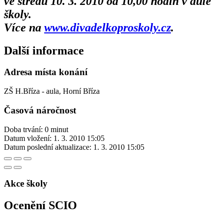
ve středu 10. 3. 2010 od 10,00 hodin v aule
školy.
Více na
www.divadelkoproskoly.cz
.
Další informace
Adresa místa konání
ZŠ H.Bříza - aula, Horní Bříza
Časová náročnost
Doba trvání: 0 minut
Datum vložení:
1. 3. 2010 15:05
Datum poslední aktualizace:
1. 3. 2010 15:05
Akce školy
Ocenění SCIO