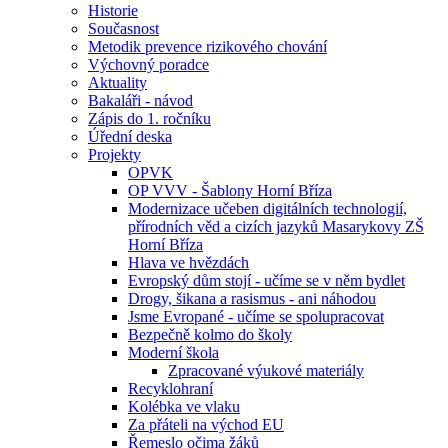
Historie
Současnost
Metodik prevence rizikového chování
Výchovný poradce
Aktuality
Bakaláři - návod
Zápis do 1. ročníku
Úřední deska
Projekty
OPVK
OP VVV - Šablony Horní Bříza
Modernizace učeben digitálních technologií,
přírodních věd a cizích jazyků Masarykovy ZŠ
Horní Bříza
Hlava ve hvězdách
Evropský dům stojí - učíme se v něm bydlet
Drogy, šikana a rasismus - ani náhodou
Jsme Evropané - učíme se spolupracovat
Bezpečně kolmo do školy
Moderní škola
Zpracované výukové materiály
Recyklohraní
Kolébka ve vlaku
Za přáteli na východ EU
Řemeslo očima žáků