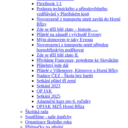
Flexibook 1:1
Podpora technického a přírodovědného
vzdělávání v Plzeňském kraji
Novorozeně z transportu smrti zavítá do Horní
Břízy
Zde se těží bílé zlato – historie .....
Přátelé na západě i východě Evropy
Mým domovem je taky Evropa
Novorozenci z transportu smrti přijedou
hornobřízským poděkovat
Zde se těží bílé zlato II.
Přivítáme Francouze, pojedeme ke Slovákům
Přátelství jede dál
Přátelé z Villeneuve, Klenovce a Horní Břízy
Nadace ČEZ - Škola bez bariér
Setkání přátel tří zemí
Setkání 2023
OP JAK
Setkání 2025
Adaptační kurz pro 6. ročníky
OPJAK MZŠ Horní Bříza
Školská rada
Soutěžíme - naše úspěchy
Organizace školního roku
Přijímačky na střední