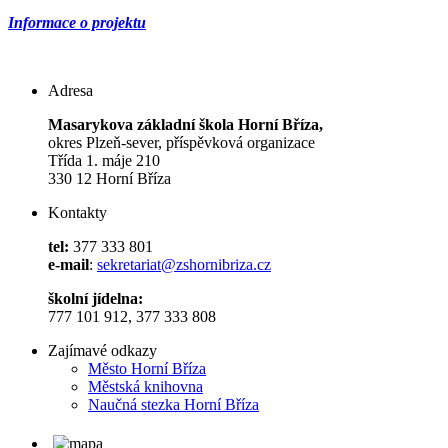
Informace o projektu
Adresa
Masarykova základní škola Horní Bříza,
okres Plzeň-sever, příspěvková organizace
Třída 1. máje 210
330 12 Horní Bříza
Kontakty
tel:
377 333 801
e-mail
:
sekretariat@zshornibriza.cz
školní jídelna:
777 101 912, 377 333 808
Zajímavé odkazy
Město Horní Bříza
Městská knihovna
Naučná stezka Horní Bříza