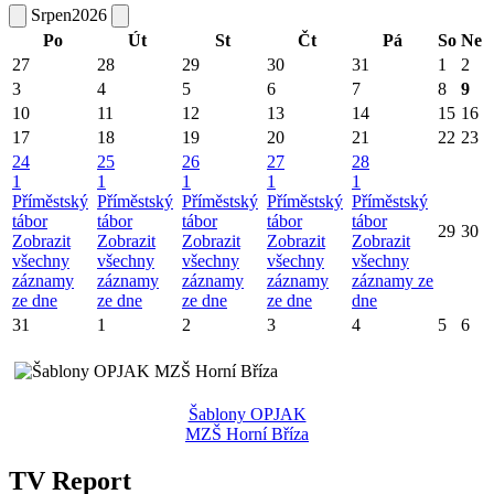
Srpen
2026
Po
Út
St
Čt
Pá
So
Ne
27
28
29
30
31
1
2
3
4
5
6
7
8
9
10
11
12
13
14
15
16
17
18
19
20
21
22
23
24
25
26
27
28
1
1
1
1
1
Příměstský
Příměstský
Příměstský
Příměstský
Příměstský
tábor
tábor
tábor
tábor
tábor
29
30
Zobrazit
Zobrazit
Zobrazit
Zobrazit
Zobrazit
všechny
všechny
všechny
všechny
všechny
záznamy
záznamy
záznamy
záznamy
záznamy ze
ze dne
ze dne
ze dne
ze dne
dne
31
1
2
3
4
5
6
Šablony OPJAK
MZŠ Horní Bříza
TV Report