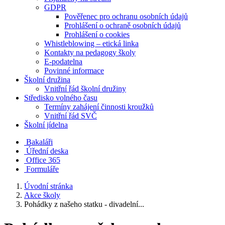
GDPR
Pověřenec pro ochranu osobních údajů
Prohlášení o ochraně osobních údajů
Prohlášení o cookies
Whistleblowing – etická linka
Kontakty na pedagogy školy
E-podatelna
Povinné informace
Školní družina
Vnitřní řád školní družiny
Středisko volného času
Termíny zahájení činnosti kroužků
Vnitřní řád SVČ
Školní jídelna
Bakaláři
Úřední deska
Office 365
Formuláře
Úvodní stránka
Akce školy
Pohádky z našeho statku - divadelní...