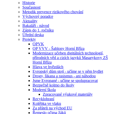
Historie
Současnost
Metodik prevence rizikového chování
Výchovný poradce
Aktuality
Bakaláři - návod
Zápis do 1. ročníku
Úřední deska
Projekty
OPVK
OP VVV - Šablony Horní Bříza
Modernizace učeben digitálních technologií,
přírodních věd a cizích jazyků Masarykovy ZŠ
Horní Bříza
Hlava ve hvězdách
Evropský dům stojí - učíme se v něm bydlet
Drogy, šikana a rasismus - ani náhodou
Jsme Evropané - učíme se spolupracovat
Bezpečně kolmo do školy
Moderní škola
Zpracované výukové materiály
Recyklohraní
Kolébka ve vlaku
Za přáteli na východ EU
Řemeslo očima žáků