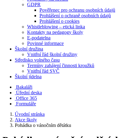
GDPR
Pověřenec pro ochranu osobních údajů
Prohlášení o ochraně osobních údajů
Prohlášení o cookies
Whistleblowing – etická linka
Kontakty na pedagogy školy
E-podatelna
Povinné informace
Školní družina
Vnitřní řád školní družiny
Středisko volného času
Termíny zahájení činnosti kroužků
Vnitřní řád SVČ
Školní jídelna
Bakaláři
Úřední deska
Office 365
Formuláře
Úvodní stránka
Akce školy
Pohádka o vánočním dětátku