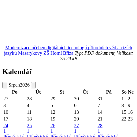
Modernizace učeben digitálních tecnologií přírodních věd a cizích
jazyků Masarykovy ZŠ Horní Bříza
Typ: PDF dokument, Velikost:
75.29 kB
Kalendář
Srpen
2026
Po
Út
St
Čt
Pá
So
Ne
27
28
29
30
31
1
2
3
4
5
6
7
8
9
10
11
12
13
14
15
16
17
18
19
20
21
22
23
24
25
26
27
28
1
1
1
1
1
Příměstský
Příměstský
Příměstský
Příměstský
Příměstský