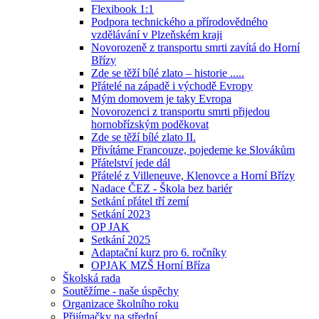
Flexibook 1:1
Podpora technického a přírodovědného
vzdělávání v Plzeňském kraji
Novorozeně z transportu smrti zavítá do Horní
Břízy
Zde se těží bílé zlato – historie .....
Přátelé na západě i východě Evropy
Mým domovem je taky Evropa
Novorozenci z transportu smrti přijedou
hornobřízským poděkovat
Zde se těží bílé zlato II.
Přivítáme Francouze, pojedeme ke Slovákům
Přátelství jede dál
Přátelé z Villeneuve, Klenovce a Horní Břízy
Nadace ČEZ - Škola bez bariér
Setkání přátel tří zemí
Setkání 2023
OP JAK
Setkání 2025
Adaptační kurz pro 6. ročníky
OPJAK MZŠ Horní Bříza
Školská rada
Soutěžíme - naše úspěchy
Organizace školního roku
Přijímačky na střední