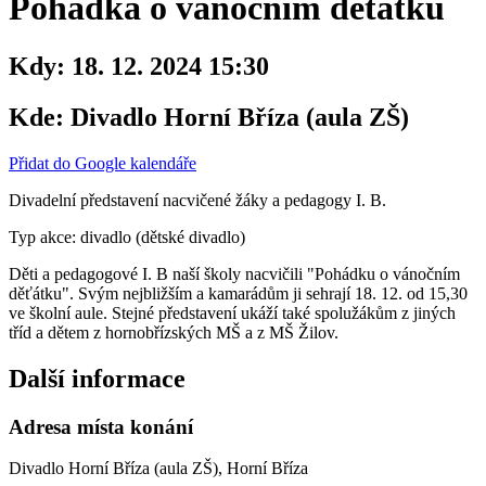
Pohádka o vánočním dětátku
Kdy:
18. 12. 2024 15:30
Kde:
Divadlo Horní Bříza (aula ZŠ)
Přidat do Google kalendáře
Divadelní představení nacvičené žáky a pedagogy I. B.
Typ akce: divadlo (dětské divadlo)
Děti a pedagogové I. B naší školy nacvičili "Pohádku o vánočním
děťátku". Svým nejbližším a kamarádům ji sehrají 18. 12. od 15,30
ve školní aule. Stejné představení ukáží také spolužákům z jiných
tříd a dětem z hornobřízských MŠ a z MŠ Žilov.
Další informace
Adresa místa konání
Divadlo Horní Bříza (aula ZŠ), Horní Bříza