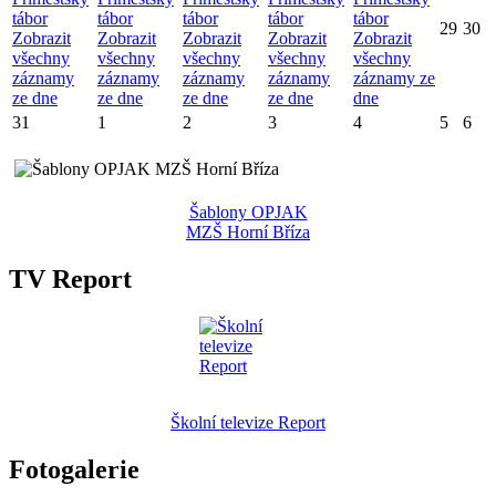
tábor
tábor
tábor
tábor
tábor
29
30
Zobrazit
Zobrazit
Zobrazit
Zobrazit
Zobrazit
všechny
všechny
všechny
všechny
všechny
záznamy
záznamy
záznamy
záznamy
záznamy ze
ze dne
ze dne
ze dne
ze dne
dne
31
1
2
3
4
5
6
Šablony OPJAK
MZŠ Horní Bříza
TV Report
Školní televize Report
Fotogalerie