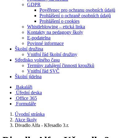
GDPR
Pověřenec pro ochranu osobních údajů
Prohlášení o ochraně osobních údajů
Prohlášení o cookies
Whistleblowing – etická linka
Kontakty na pedagogy školy
E-podatelna
Povinné informace
Školní družina
Vnitřní řád školní družiny
Středisko volného času
Termíny zahájení činnosti kroužků
Vnitřní řád SVČ
Školní jídelna
Bakaláři
Úřední deska
Office 365
Formuláře
Úvodní stránka
Akce školy
Divadlo Alfa - Křesadlo 3.r.