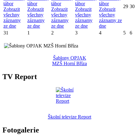
tábor
tábor
tábor
tábor
tábor
29
30
Zobrazit
Zobrazit
Zobrazit
Zobrazit
Zobrazit
všechny
všechny
všechny
všechny
všechny
záznamy
záznamy
záznamy
záznamy
záznamy ze
ze dne
ze dne
ze dne
ze dne
dne
31
1
2
3
4
5
6
Šablony OPJAK
MZŠ Horní Bříza
TV Report
Školní televize Report
Fotogalerie