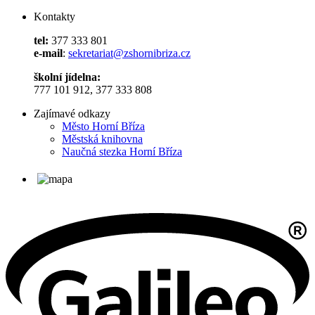
Kontakty
tel:
377 333 801
e-mail
:
sekretariat@zshornibriza.cz
školní jídelna:
777 101 912, 377 333 808
Zajímavé odkazy
Město Horní Bříza
Městská knihovna
Naučná stezka Horní Bříza