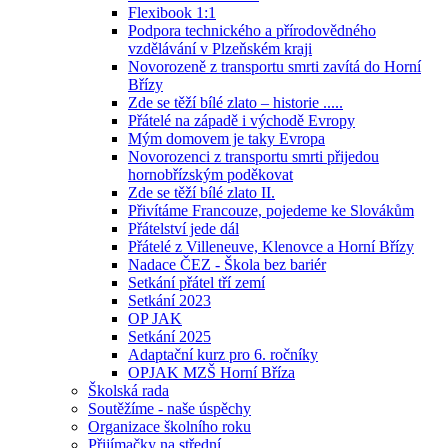
Flexibook 1:1
Podpora technického a přírodovědného
vzdělávání v Plzeňském kraji
Novorozeně z transportu smrti zavítá do Horní
Břízy
Zde se těží bílé zlato – historie .....
Přátelé na západě i východě Evropy
Mým domovem je taky Evropa
Novorozenci z transportu smrti přijedou
hornobřízským poděkovat
Zde se těží bílé zlato II.
Přivítáme Francouze, pojedeme ke Slovákům
Přátelství jede dál
Přátelé z Villeneuve, Klenovce a Horní Břízy
Nadace ČEZ - Škola bez bariér
Setkání přátel tří zemí
Setkání 2023
OP JAK
Setkání 2025
Adaptační kurz pro 6. ročníky
OPJAK MZŠ Horní Bříza
Školská rada
Soutěžíme - naše úspěchy
Organizace školního roku
Přijímačky na střední