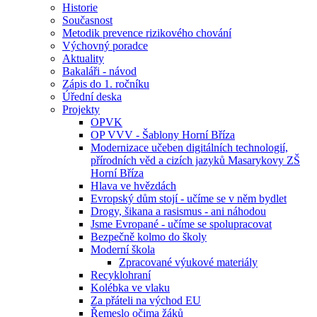
Historie
Současnost
Metodik prevence rizikového chování
Výchovný poradce
Aktuality
Bakaláři - návod
Zápis do 1. ročníku
Úřední deska
Projekty
OPVK
OP VVV - Šablony Horní Bříza
Modernizace učeben digitálních technologií,
přírodních věd a cizích jazyků Masarykovy ZŠ
Horní Bříza
Hlava ve hvězdách
Evropský dům stojí - učíme se v něm bydlet
Drogy, šikana a rasismus - ani náhodou
Jsme Evropané - učíme se spolupracovat
Bezpečně kolmo do školy
Moderní škola
Zpracované výukové materiály
Recyklohraní
Kolébka ve vlaku
Za přáteli na východ EU
Řemeslo očima žáků