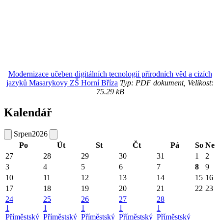
Modernizace učeben digitálních tecnologií přírodních věd a cizích
jazyků Masarykovy ZŠ Horní Bříza
Typ: PDF dokument, Velikost:
75.29 kB
Kalendář
Srpen
2026
Po
Út
St
Čt
Pá
So
Ne
27
28
29
30
31
1
2
3
4
5
6
7
8
9
10
11
12
13
14
15
16
17
18
19
20
21
22
23
24
25
26
27
28
1
1
1
1
1
Příměstský
Příměstský
Příměstský
Příměstský
Příměstský